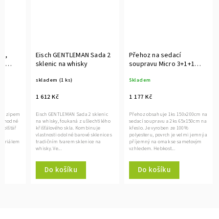
ss,
Eisch GENTLEMAN Sada 2
Přehoz na sedací
cm
sklenic na whisky
soupravu Micro 3+1+1
0x90cm
šedá
skladem
(1 ks)
Skladem
1 612 Kč
1 177 Kč
 se zipem
Eisch GENTLEMAN Sada 2 sklenic
Přehoz obsahuje 1ks 150x200cm na
e výhodné
na whisky, foukaná z ušlechtilého
sedací soupravu a 2ks 65x150cm na
 polštář
křišťálového skla. Kombinuje
křeslo. Je vyroben ze 100%
a
vlastnosti odolné barové sklenice s
polyesteru, povrch je velmi jemný a
ateriálem
tradičním tvarem sklenice na
příjemný na omak se sametovým
whisky. Ve...
vzhledem. Hebkost...
Do košíku
Do košíku