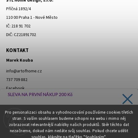
STL Home design, s.r.o.
Příčná 1892/4
110 00 Praha 1 - Nové Město
IČ: 218 91 702
DIČ: CZ21891702
KONTAKT
Marek Kouba
info
@
artofhome.cz
737 709 882
Facebook
SLEVA NA PRVNÍ NÁKUP 200 Kč
Instagram
Zadejte svůj e-mail a dostávejte informace o novinkách a
Pro personalizaci obsahu a vyhodnocování používáme cookies třetích
slevách přímo do vaší schránky!
stran. S vaším souhlasem budeme schopni na webu i mimo něj
Moje objednávka - odstoupení od smlouvy
zobrazovat relevantnější nabídky našich produktů. Sběr těchto dat
nezačneme, dokud nám nedáte svůj souhlas. Pokud chcete udělit
souhlas, klikněte na tlačítko "Souhlasím".