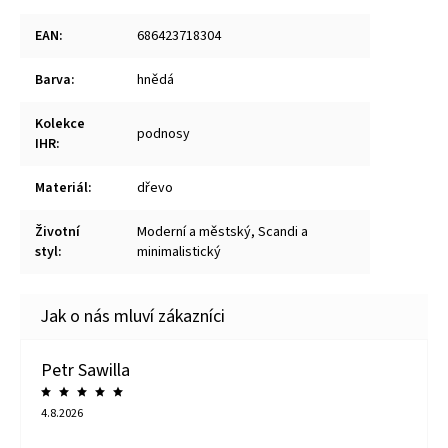
EAN
:
686423718304
Barva
:
hnědá
Kolekce
podnosy
IHR
:
Materiál
:
dřevo
Životní
Moderní a městský, Scandi a
styl
:
minimalistický
Petr Sawilla
4.8.2026