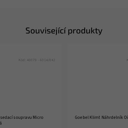
Související produkty
Kód:
40079 - 6014/042
 sedací soupravu Micro
Goebel Klimt Náhrdelník O
á