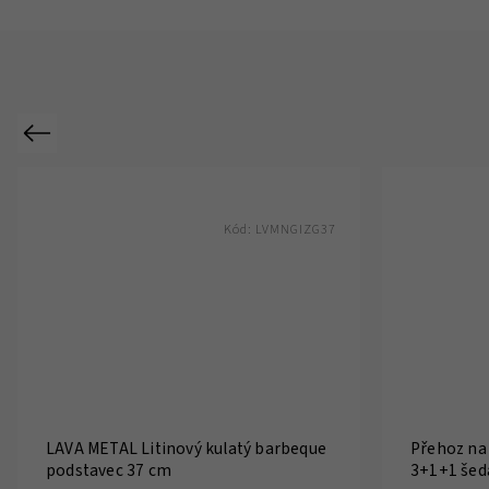
Previous
Kód:
LVMNGIZG37
LAVA METAL Litinový kulatý barbeque
Přehoz na
podstavec 37 cm
3+1+1 šed