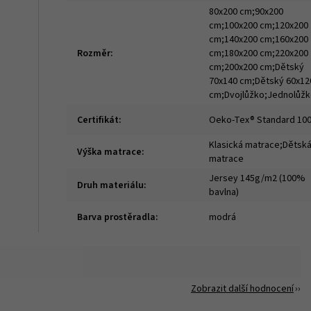
80x200 cm;90x200
cm;100x200 cm;120x200
cm;140x200 cm;160x200
Rozměr
:
cm;180x200 cm;220x200
cm;200x200 cm;Dětský
70x140 cm;Dětský 60x12
cm;Dvojlůžko;Jednolůž
Certifikát
:
Oeko-Tex® Standard 10
Klasická matrace;Dětsk
Výška matrace
:
matrace
Jersey 145g/m2 (100%
Druh materiálu
:
bavlna)
Barva prostěradla
:
modrá
Zobrazit další hodnocení