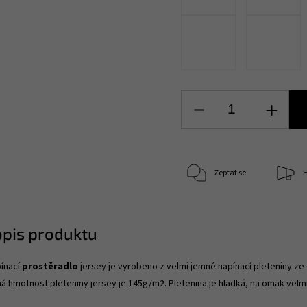
Zeptat se
H
opis produktu
ínací
prostěradlo
jersey je vyrobeno z velmi jemné napínací pleteniny ze
á hmotnost pleteniny jersey je 145g/m2. Pletenina je hladká, na omak velm