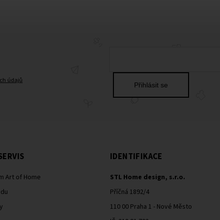
ch údajů
Přihlásit se
SERVIS
IDENTIFIKACE
m Art of Home
STL Home design, s.r.o.
odu
Příčná 1892/4
y
110 00 Praha 1 - Nové Město