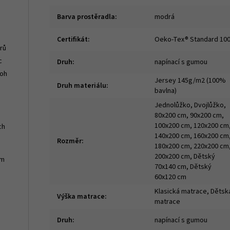
Barva prostěradla
:
modrá
Certifikát
:
Oeko-Tex® Standard 10
rů
c
Druh
:
napínací s gumou
roh
Jersey 145g/m2 (100%
Druh materiálu
:
bavlna)
Jednolůžko, Dvojlůžko,
80x200 cm, 90x200 cm,
100x200 cm, 120x200 cm
ch
140x200 cm, 160x200 cm
Rozměr
:
180x200 cm, 220x200 cm
200x200 cm, Dětský
cm
70x140 cm, Dětský
60x120 cm
Klasická matrace, Dětsk
Výška matrace
:
matrace
Druh
:
napínací s gumou