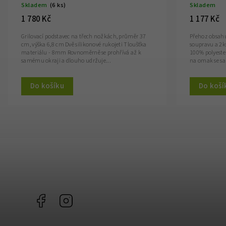
Skladem
(6 ks)
Skladem
1 780 Kč
1 177 Kč
Grilovací podstavec na třech nožkách, průměr 37
Přehoz obsahu
cm, výška 6,8 cm Dvě silikonové rukojeti Tloušťka
soupravu a 2k
materiálu - 8mm Rovnoměrně se prohřívá až k
100% polyeste
samému okraji a dlouho udržuje...
na omak se s
Do košíku
Do koší
Facebook
Instagram