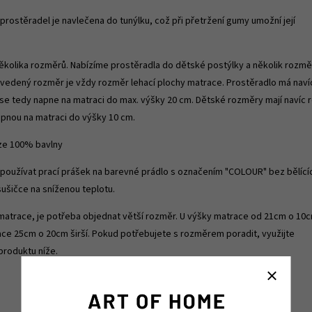
prostěradel je navlečena do tunýlku, což při přetržení gumy umožní její
ěkolika rozměrů. Nabízíme prostěradla do dětské postýlky a několik rozmě
Uvedený rozměr je vždy rozměr lehací plochy matrace. Prostěradlo má naví
se tedy napne na matraci do max. výšky 20 cm. Dětské rozměry mají navíc 
pnou na matraci do výšky 10 cm.
 ze 100% bavlny
, používat prací prášek na barevné prádlo s označením "COLOUR" bez bělící
 sušičce na sníženou teplotu.
matrace, je potřeba objednat větší rozměr. U výšky matrace od 21cm o 10
race 25cm o 20cm širší. Pokud potřebujete s rozměrem poradit, využijte
produktu níže.