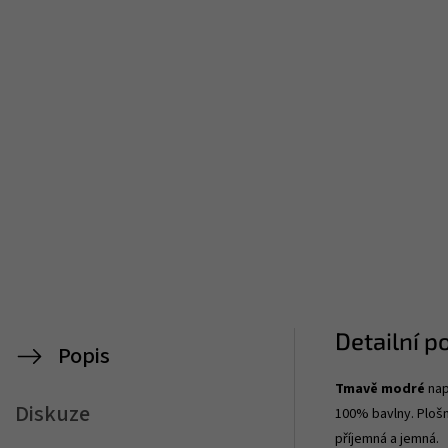
Detailní p
Popis
Tmavě modré
nap
Diskuze
100% bavlny. Plošn
příjemná a jemná.