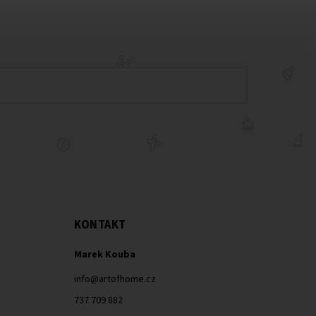
KONTAKT
Marek Kouba
info
@
artofhome.cz
737 709 882