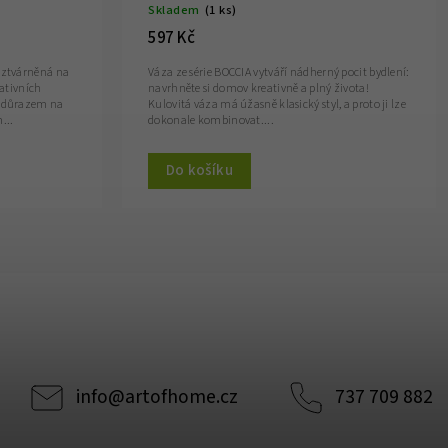
Skladem
(1 ks)
597 Kč
 ztvárněná na
Váza ze série BOCCIA vytváří nádherný pocit bydlení:
rativních
navrhněte si domov kreativně a plný života!
m důrazem na
Kulovitá váza má úžasně klasický styl, a proto ji lze
...
dokonale kombinovat....
Do košíku
info
@
artofhome.cz
737 709 882