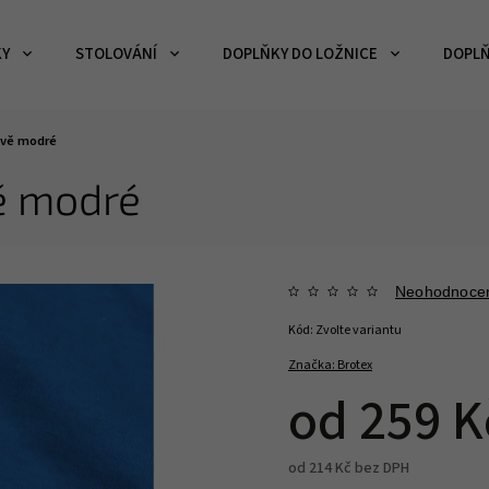
KY
STOLOVÁNÍ
DOPLŇKY DO LOŽNICE
DOPLŇ
avě modré
ě modré
Neohodnoce
Kód:
Zvolte variantu
Značka:
Brotex
od
259 K
od
214 Kč
bez DPH