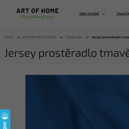
GRILOVÁNÍ
ZNAČ
Domů
/
DOPLŇKY DO LOŽNICE
/
Prostěradla
/
Jersey prostěradlo tm
Jersey prostěradlo tmav