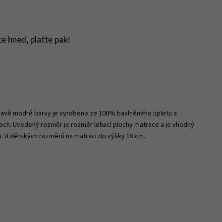
e hned, plaťte pak!
tmavě modré barvy je vyrobeno ze 100% bavlněného úpletu a
ech. Uvedený rozměr je rozměr lehací plochy matrace a je vhodný
m. U dětských rozměrů na matraci do výšky 10 cm.