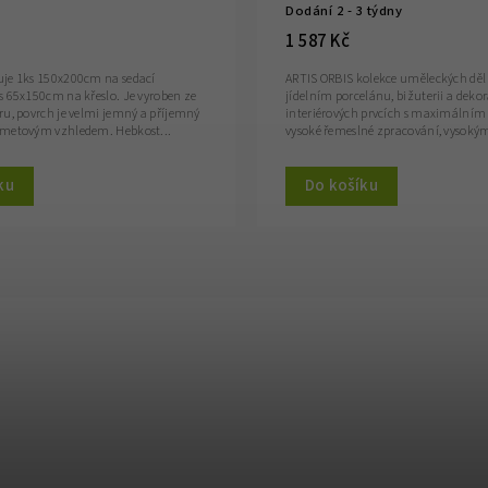
Dodání 2 - 3 týdny
1 587 Kč
je 1ks 150x200cm na sedací
ARTIS ORBIS kolekce uměleckých děl
s 65x150cm na křeslo. Je vyroben ze
jídelním porcelánu, bižuterii a deko
ru, povrch je velmi jemný a příjemný
interiérových prvcích s maximální
ametovým vzhledem. Hebkost...
vysoké řemeslné zpracování, vysokým
ku
Do košíku