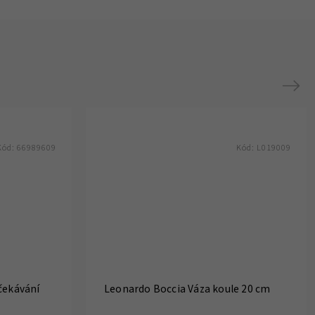
Next
Kód:
66989609
Kód:
L019009
čekávání
Leonardo Boccia Váza koule 20 cm