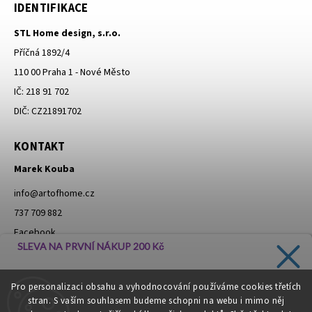
IDENTIFIKACE
STL Home design, s.r.o.
Příčná 1892/4
110 00 Praha 1 - Nové Město
IČ: 218 91 702
DIČ: CZ21891702
KONTAKT
Marek Kouba
info
@
artofhome.cz
737 709 882
Facebook
SLEVA NA PRVNÍ NÁKUP 200 Kč
Instagram
Zadejte svůj e-mail a dostávejte informace o novinkách a
Pro personalizaci obsahu a vyhodnocování používáme cookies třetích
slevách přímo do vaší schránky!
stran. S vaším souhlasem budeme schopni na webu i mimo něj
Moje objednávka - odstoupení od smlouvy