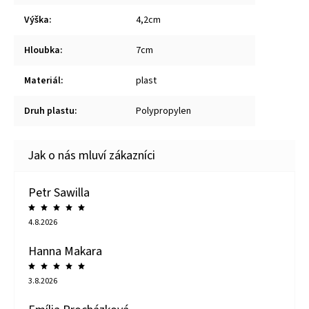
Výška
:
4,2cm
Hloubka
:
7cm
Materiál
:
plast
Druh plastu
:
Polypropylen
Petr Sawilla
4.8.2026
Hanna Makara
3.8.2026