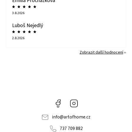
Emília Procházková
3.8.2026
Luboš Nejedlý
2.8.2026
Zobrazit další hodnocení
Facebook
Instagram
info
@
artofhome.cz
737 709 882