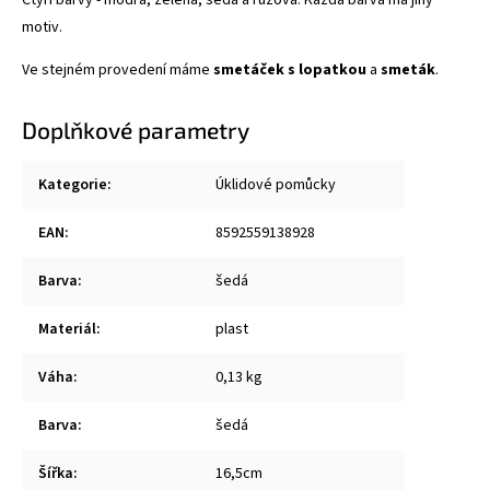
Čtyři barvy - modrá, zelená, šedá a růžová. Každá barva má jiný
motiv.
Ve stejném provedení máme
smetáček s lopatkou
a
smeták
.
Doplňkové parametry
Kategorie
:
Úklidové pomůcky
EAN
:
8592559138928
Barva
:
šedá
Materiál
:
plast
Váha
:
0,13 kg
Barva
:
šedá
Šířka
:
16,5cm