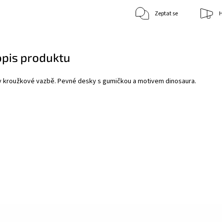
Zeptat se
H
opis produktu
 v kroužkové vazbě. Pevné desky s gumičkou a motivem dinosaura.