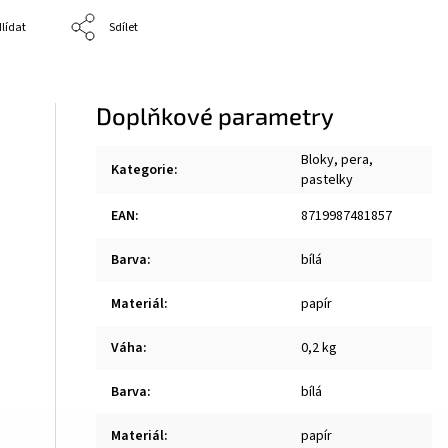
lídat
Sdílet
Doplňkové parametry
Bloky, pera,
Kategorie
:
pastelky
EAN
:
8719987481857
Barva
:
bílá
Materiál
:
papír
Váha
:
0,2 kg
Barva
:
bílá
Materiál
:
papír