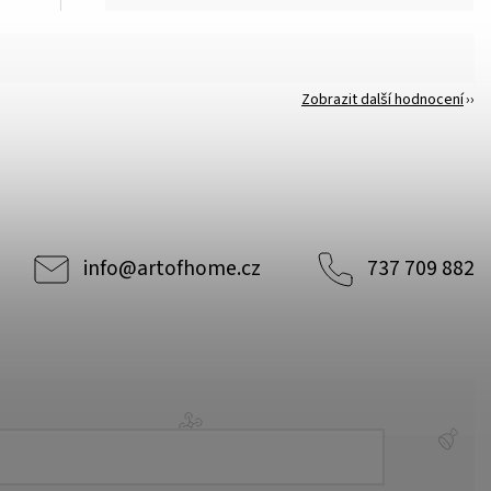
Zobrazit další hodnocení
info
@
artofhome.cz
737 709 882