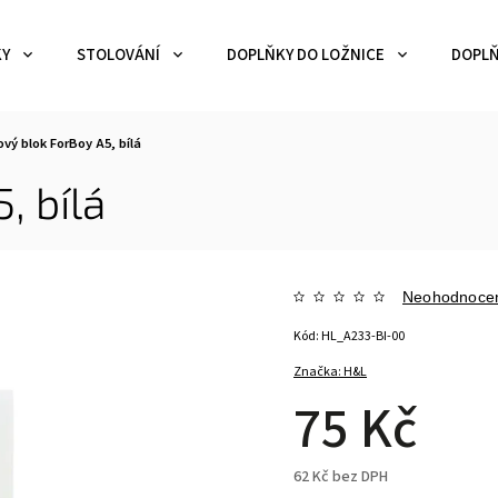
KY
STOLOVÁNÍ
DOPLŇKY DO LOŽNICE
DOPLŇ
vý blok ForBoy A5, bílá
, bílá
Neohodnoce
Kód:
HL_A233-BI-00
Značka:
H&L
75 Kč
62 Kč bez DPH