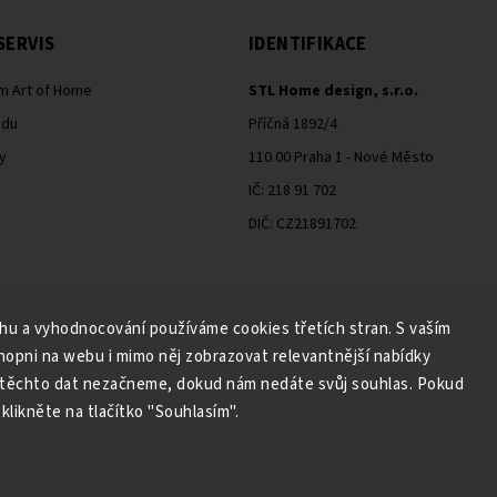
SERVIS
IDENTIFIKACE
m Art of Home
STL Home design, s.r.o.
odu
Příčná 1892/4
y
110 00 Praha 1 - Nové Město
IČ: 218 91 702
DIČ: CZ21891702
ahu a vyhodnocování používáme cookies třetích stran. S vaším
Moje objednávka - odstoupení od smlouvy
pni na webu i mimo něj zobrazovat relevantnější nabídky
 těchto dat nezačneme, dokud nám nedáte svůj souhlas. Pokud
klikněte na tlačítko "Souhlasím".
Copyright 2026
Art of Home
. Všechna práva vyhrazena.
Grafický návrh vytvořil a nakódoval
Shoptak.cz