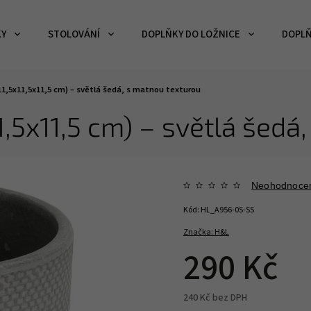
KY
STOLOVÁNÍ
DOPLŇKY DO LOŽNICE
DOPLŇ
1,5x11,5x11,5 cm) – světlá šedá, s matnou texturou
1,5x11,5 cm) – světlá šedá
Neohodnoce
Kód:
HL_A956-0S-SS
Značka:
H&L
290 Kč
240 Kč bez DPH