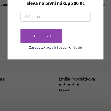
Sleva na první nákup 200 Kč
změrům je květináč stabilní a praktický – nechybí odtokový otvor pro
CHCI SLEVU
Zásady zpracování osobních údajů
ara
Emília Procházková
3.8.2026