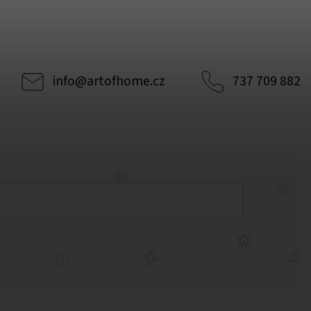
info
@
artofhome.cz
737 709 882