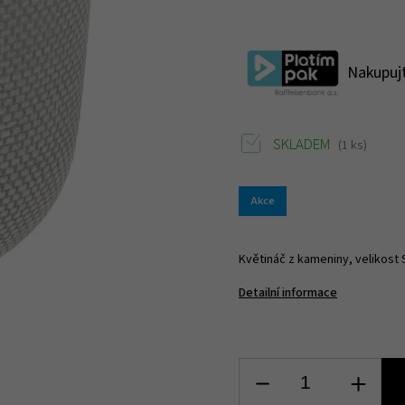
Nakupujt
SKLADEM
(1 ks)
Akce
Květináč z kameniny, velikost 
Detailní informace