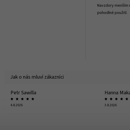
Navzdory menším ro
pohodlné použití.
Petr Sawilla
Hanna Mak
4.8.2026
3.8.2026