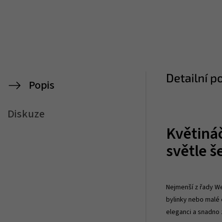
Detailní p
Popis
Diskuze
Květiná
světle š
Nejmenší z řady W
bylinky nebo malé 
eleganci a snadno