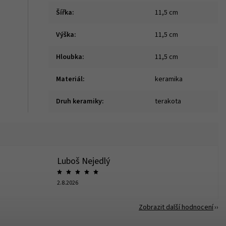
Šířka
:
11,5 cm
Výška
:
11,5 cm
Hloubka
:
11,5 cm
Materiál
:
keramika
Druh keramiky
:
terakota
Luboš Nejedlý
2.8.2026
Zobrazit další hodnocení