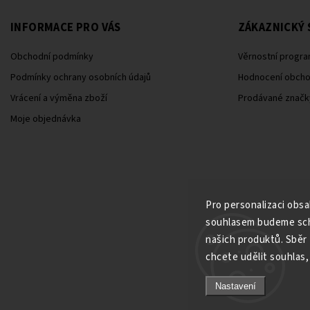
INFORMACE PRO VÁS
ZÁKAZNICKÝ 
Obchodní podmínky
Věrnostní progra
Podmínky ochrany osobních údajů
Hodnocení obch
Vrácení a výměna zboží
Prodávané značk
Moje objednávka
Pro personalizaci obs
souhlasem budeme scho
našich produktů. Sběr
chcete udělit souhlas, 
Nastavení