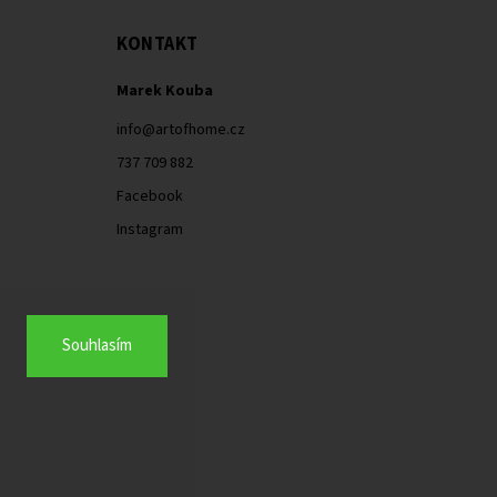
KONTAKT
Marek Kouba
info
@
artofhome.cz
737 709 882
Facebook
Instagram
Souhlasím