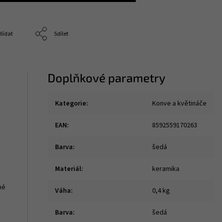
lídat
Sdílet
Doplňkové parametry
Kategorie
:
Konve a květináče
EAN
:
8592559170263
Barva
:
šedá
Materiál
:
keramika
né
Váha
:
0,4 kg
Barva
:
šedá