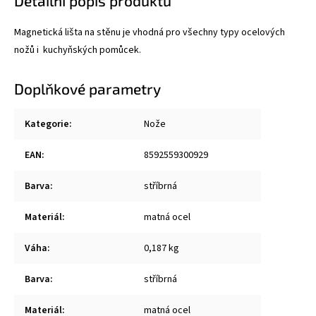
Detailní popis produktu
Magnetická lišta na stěnu je vhodná pro všechny typy ocelových
nožů i kuchyňských pomůcek.
Doplňkové parametry
Kategorie
:
Nože
EAN
:
8592559300929
Barva
:
stříbrná
Materiál
:
matná ocel
Váha
:
0,187 kg
Barva
:
stříbrná
Materiál
:
matná ocel