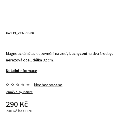
Kód:
BI_7237-00-00
Magnetická lišta, k upevnění na zeď, k uchycení na dva šrouby,
nerezová ocel, délka 32 cm.
Detailní informace
Neohodnoceno
Značka:
by inspire
290 Kč
240 Kč bez DPH