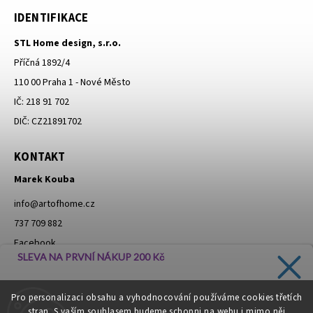
IDENTIFIKACE
STL Home design, s.r.o.
Příčná 1892/4
110 00 Praha 1 - Nové Město
IČ: 218 91 702
DIČ: CZ21891702
KONTAKT
Marek Kouba
info
@
artofhome.cz
737 709 882
Facebook
SLEVA NA PRVNÍ NÁKUP 200 Kč
Instagram
Zadejte svůj e-mail a dostávejte informace o novinkách a
Pro personalizaci obsahu a vyhodnocování používáme cookies třetích
slevách přímo do vaší schránky!
stran. S vaším souhlasem budeme schopni na webu i mimo něj