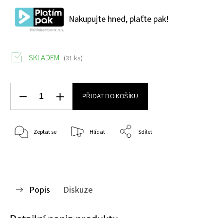
Nakupujte hned, plaťte pak!
SKLADEM
(31 ks)
PŘIDAT DO KOŠÍKU
Zeptat se
Hlídat
Sdílet
Popis
Diskuze