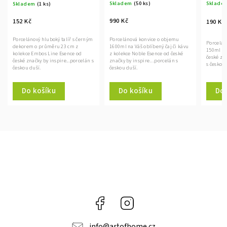
Skladem
(50 ks)
Sklade
Skladem
(1 ks)
990 Kč
152 Kč
190 Kč
Porcelánová konvice o objemu
Porcelánový hluboký talíř s černým
Porcelán
1600ml na Váš oblíbený čaj či kávu
dekorem o průměru 23 cm z
150ml z 
z kolekce Noble Esence od české
kolekce Embos Line Esence od
české zn
značky by inspire…porcelán s
české značky by inspire...porcelán s
s českou 
českou duší.
českou duší.
Do košíku
Do 
Do košíku
Facebook
Instagram
info
@
artofhome.cz