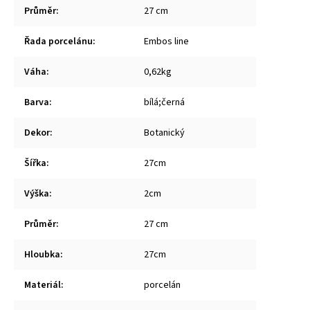
Průměr
:
27 cm
Řada porcelánu
:
Embos line
Váha
:
0,62kg
Barva
:
bílá;černá
Dekor
:
Botanický
Šířka
:
27cm
Výška
:
2cm
Průměr
:
27 cm
Hloubka
:
27cm
Materiál
:
porcelán