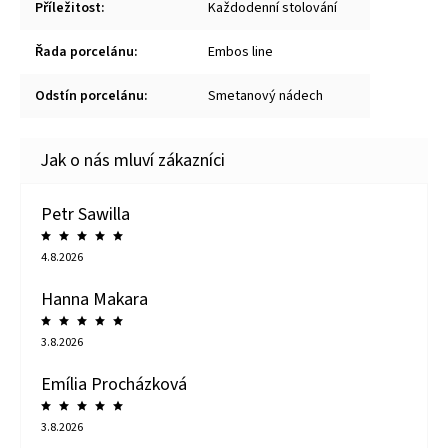
Příležitost
:
Každodenní stolování
Řada porcelánu
:
Embos line
Odstín porcelánu
:
Smetanový nádech
Petr Sawilla
4.8.2026
Hanna Makara
3.8.2026
Emília Procházková
3.8.2026