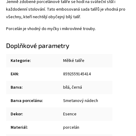
Jemně zdobené porcelánové talíře se hodí na sváteční stůl i
každodenní stolování. Tato embosovaná sada talířů je vhodná pro
všechny, kteří nechtějí obyčejný bílý talíř.
Porcelán je vhodný do myčky i mikrovlnné trouby.
Doplňkové parametry
Kategorie
:
Mělké talíře
EAN
:
8592559145414
Barva
:
bílá, černá
Barva porcelánu
:
Smetanový nádech
Dekor
:
Esence
Materiál
:
porcelán