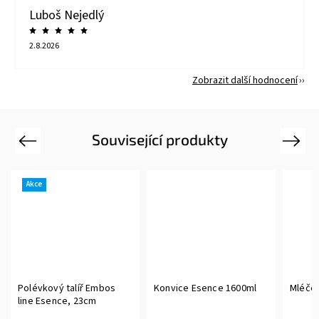
Luboš Nejedlý
2.8.2026
Zobrazit další hodnocení
Související produkty
Previous
Next
Akce
Polévkový talíř Embos
Konvice Esence 1600ml
Mléče
line Esence, 23cm