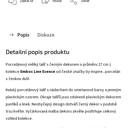
Zeptat se
Hlídat
Sdílet
Popis
Diskuze
Detailní popis produktu
Porcelánový mělký talíř s černým dekorem o průměru 27 cm z
kolekce
Embos Line
Esence
od české značky by inspire...porcelán
s českou duší.
Kulatý porcelánový talíř s nádechem do smetanové barvy a jemným
plastickým vzorem. Okraje talířů jsou zdobené plastickým dekorem
puntíků a linek. Neobyčejný design
dotváří černý dekor v podobě
trsu květin. Vyčárkovaná malba dekoru skvěle podtrhuje celkový
vzhled kolekce.