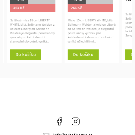
363 Kč
266 Kč
Salátová 
Seltmann
Salátová mísa 18 cm LIBERTY
Miska 15 cm LIBERTY WHITE, bílá,
Seltmann
WHITE, bílá, Seltmann Weiden z
Seltmann Weiden z kolekce Liberty
porcelán
kolekce Liberty od Seltmann
od Seltmann Weiden je elegantní
každodenn
Weiden je elegantní porcelánový
porcelánový výrobek pro
Se vyznač
výrobek pro každodenní i
každodenní i slavnostní stolování.
slavnostní stolování. vyniká...
vyniká ušlechtilými...
Do košíku
Do košíku
Do 
Facebook
Instagram