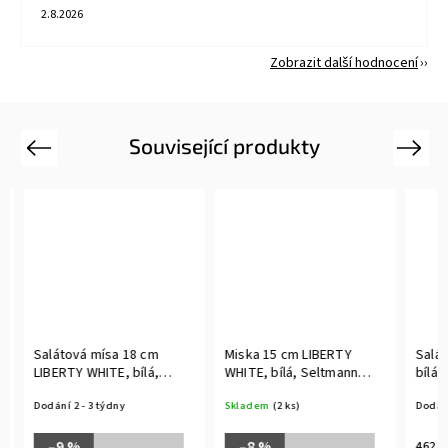
2.8.2026
Zobrazit další hodnocení
Související produkty
Previous
Next
Salátová mísa 18 cm
Miska 15 cm LIBERTY
Saláto
LIBERTY WHITE, bílá,
WHITE, bílá, Seltmann
bílá, 
Seltmann Weiden
Weiden
Dodání 2 - 3 týdny
Skladem
(2 ks)
Dodání 2
–9 %
–8 %
462 Kč