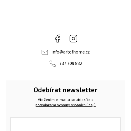
Facebook
Instagram
info
@
artofhome.cz
737 709 882
Odebírat newsletter
Vložením e-mailu souhlasíte s
podmínkami ochrany osobních údajů