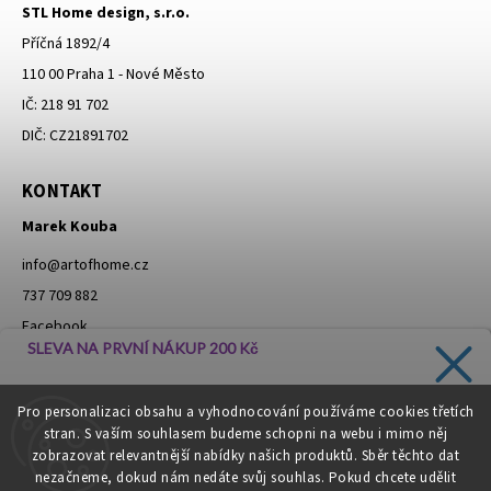
STL Home design, s.r.o.
Příčná 1892/4
110 00 Praha 1 - Nové Město
IČ: 218 91 702
DIČ: CZ21891702
KONTAKT
Marek Kouba
info
@
artofhome.cz
737 709 882
Facebook
SLEVA NA PRVNÍ NÁKUP 200 Kč
Instagram
Zadejte svůj e-mail a dostávejte informace o novinkách a
Pro personalizaci obsahu a vyhodnocování používáme cookies třetích
slevách přímo do vaší schránky!
stran. S vaším souhlasem budeme schopni na webu i mimo něj
Moje objednávka - odstoupení od smlouvy
zobrazovat relevantnější nabídky našich produktů. Sběr těchto dat
nezačneme, dokud nám nedáte svůj souhlas. Pokud chcete udělit