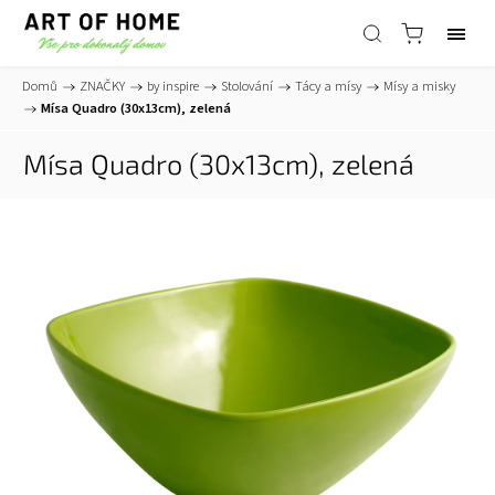
Domů
/
ZNAČKY
/
by inspire
/
Stolování
/
Tácy a mísy
/
Mísy a misky
/
Mísa Quadro (30x13cm), zelená
Mísa Quadro (30x13cm), zelená