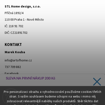
STL Home design, s.r.o.
Příčná 1892/4
110 00 Praha 1 - Nové Město
IČ: 218 91 702
DIČ: CZ21891702
KONTAKT
Marek Kouba
info
@
artofhome.cz
737 709 882
Facebook
SLEVA NA PRVNÍ NÁKUP 200 Kč
Instagram
Zadejte svůj e-mail a dostávejte informace o novinkách a
Pro personalizaci obsahu a vyhodnocování používáme cookies třetích
slevách přímo do vaší schránky!
stran. S vaším souhlasem budeme schopni na webu i mimo něj
Moje objednávka - odstoupení od smlouvy
zobrazovat relevantnější nabídky našich produktů. Sběr těchto dat