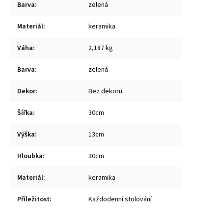
Barva
:
zelená
Materiál
:
keramika
Váha
:
2,187 kg
Barva
:
zelená
Dekor
:
Bez dekoru
Šířka
:
30cm
Výška
:
13cm
Hloubka
:
30cm
Materiál
:
keramika
Příležitost
:
Každodenní stolování