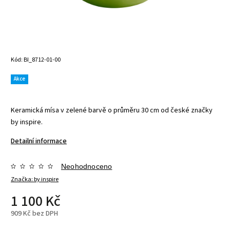
Kód:
BI_8712-01-00
Akce
Keramická mísa v zelené barvě o průměru 30 cm od české značky
by inspire.
Detailní informace
Neohodnoceno
Značka:
by inspire
1 100 Kč
909 Kč bez DPH