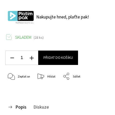
Nakupujte hned, plaťte pak!
SKLADEM
(28 ks)
PŘIDAT DO KOŠÍKU
Zeptat se
Hlídat
Sdílet
Popis
Diskuze