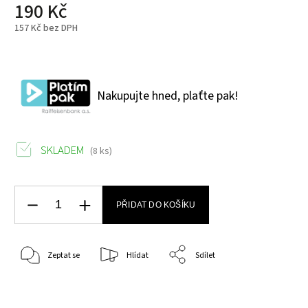
190 Kč
157 Kč bez DPH
Nakupujte hned, plaťte pak!
SKLADEM
(8 ks)
PŘIDAT DO KOŠÍKU
Zeptat se
Hlídat
Sdílet