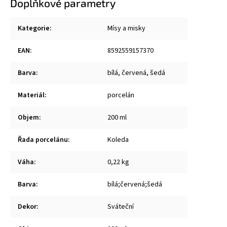
Doplňkové parametry
Kategorie
:
Mísy a misky
EAN
:
8592559157370
Barva
:
bílá, červená, šedá
Materiál
:
porcelán
Objem
:
200 ml
Řada porcelánu
:
Koleda
Váha
:
0,22 kg
Barva
:
bílá;červená;šedá
Dekor
:
Sváteční