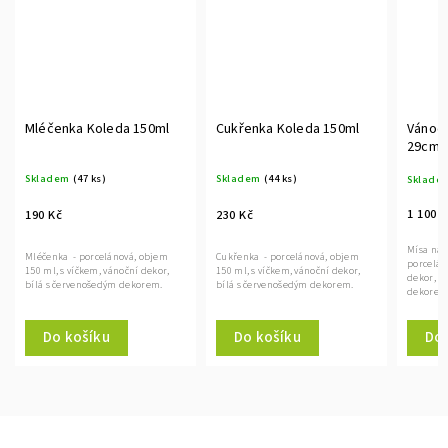
a 150ml
Cukřenka Koleda 150ml
Vánoční mísa Koleda
29cm, na bramborový
salát
Skladem
(44 ks)
Skladem
(1 ks)
1 100 Kč
230 Kč
Mísa na bramborový salát -
ová, objem
Cukřenka - porcelánová, objem
porcelánová, ø 29 cm, vánoční
oční dekor,
150 ml, s víčkem, vánoční dekor,
dekor, bílá s červenošedým
 dekorem.
bílá s červenošedým dekorem.
dekorem.
Do košíku
Do košíku