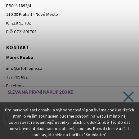
Příčná 1892/4
110 00 Praha 1 - Nové Město
IČ: 218 91 702
DIČ: CZ21891702
KONTAKT
Marek Kouba
info
@
artofhome.cz
737 709 882
Facebook
SLEVA NA PRVNÍ NÁKUP 200 Kč
Instagram
Zadejte svůj e-mail a dostávejte informace o novinkách a
Pro personalizaci obsahu a vyhodnocování používáme cookies třetích
slevách přímo do vaší schránky!
stran. S vaším souhlasem budeme schopni na webu i mimo něj
Moje objednávka - odstoupení od smlouvy
zobrazovat relevantnější nabídky našich produktů. Sběr těchto dat
nezačneme, dokud nám nedáte svůj souhlas. Pokud chcete udělit
souhlas, klikněte na tlačítko "Souhlasím".
CHCI SLEVU