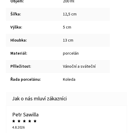
Objem
:
200 ml
Šířka
:
12,5 cm
Výška
:
5 cm
Hloubka
:
13 cm
Materiál
:
porcelán
Příležitost
:
Vánoční a sváteční
Řada porcelánu
:
Koleda
Petr Sawilla
4.8.2026