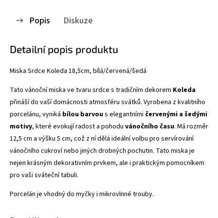
Popis
Diskuze
Detailní popis produktu
Miska Srdce Koleda 18,5cm, bílá/červená/šedá
Tato vánoční miska ve tvaru srdce s tradičním dekorem
Koleda
přináší do vaší domácnosti atmosféru svátků. Vyrobena z kvalitního
porcelánu, vyniká
bílou barvou
s elegantními
červenými a šedými
motivy
, které evokují radost a pohodu
vánočního času
. Má rozměr
12,5 cm a výšku 5 cm, což z ní dělá ideální volbu pro servírování
vánočního cukroví nebo jiných drobných pochutin. Tato miska je
nejen krásným dekorativním prvkem, ale i praktickým pomocníkem
pro vaši sváteční tabuli.
Porcelán je vhodný do myčky i mikrovlnné trouby.