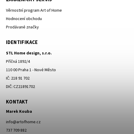
Věrnostní program Art of Home
Hodnocení obchodu
Prodávané značky
IDENTIFIKACE
STL Home design, s.r.o.
Příčná 1892/4
110 00 Praha 1 - Nové Město
IČ: 218 91 702
DIČ: CZ21891702
KONTAKT
Marek Kouba
info
@
artofhome.cz
737 709 882