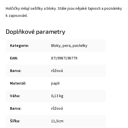
Holčičky milují sešítky a bloky. Stále jsou nějaké tajnosti a poznámky
k zapisování.
Doplňkové parametry
Kategorie
:
Bloky, pera, pastelky
EAN
:
8719987198779
Barva
:
růžová
Materiál
:
papír
Váha
:
0,13 kg
Barva
:
růžová
Šířka
:
11,5cm