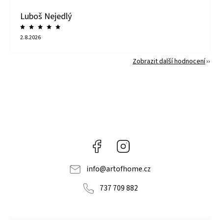
Luboš Nejedlý
2.8.2026
Zobrazit další hodnocení
Facebook
Instagram
info
@
artofhome.cz
737 709 882