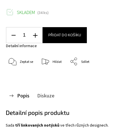
SKLADEM
(34 ks)
PŘIDAT DO KOŠÍKU
Detailní informace
Zeptat se
Hlídat
Sdílet
Popis
Diskuze
Detailní popis produktu
Sada
tří linkovaných notýsků
ve třech různých designech.