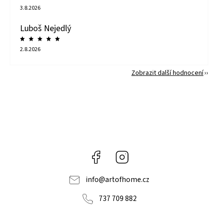
3.8.2026
Luboš Nejedlý
2.8.2026
Zobrazit další hodnocení
Facebook
Instagram
info
@
artofhome.cz
737 709 882