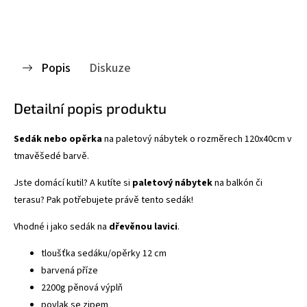
Popis
Diskuze
Detailní popis produktu
Sedák nebo opěrka
na paletový nábytek o rozměrech 120x40cm v
tmavěšedé barvě.
Jste domácí kutil? A kutíte si
paletový nábytek
na balkón či
terasu? Pak potřebujete právě tento sedák!
Vhodné i jako sedák na
dřevěnou lavici
.
tloušťka sedáku/opěrky 12 cm
barvená příze
2200g pěnová výplň
povlak se zipem