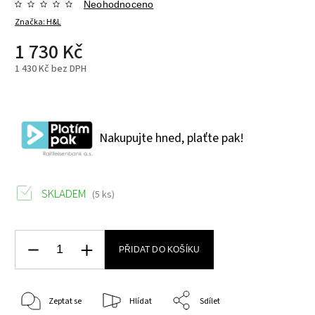
Neohodnoceno
Značka:
H&L
1 730 Kč
1 430 Kč bez DPH
Nakupujte hned, plaťte pak!
SKLADEM
(5 ks)
PŘIDAT DO KOŠÍKU
Zeptat se
Hlídat
Sdílet