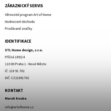
ZÁKAZNICKÝ SERVIS
Věrnostní program Art of Home
Hodnocení obchodu
Prodávané značky
IDENTIFIKACE
STL Home design, s.r.o.
Příčná 1892/4
110 00 Praha 1 - Nové Město
IČ: 218 91 702
DIČ: CZ21891702
KONTAKT
Marek Kouba
info
@
artofhome.cz