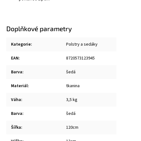
Doplňkové parametry
Kategorie
:
Polstry a sedáky
EAN
:
8720573123945
Barva
:
šedá
Materiál
:
tkanina
Váha
:
3,5 kg
Barva
:
šedá
Šířka
:
120cm