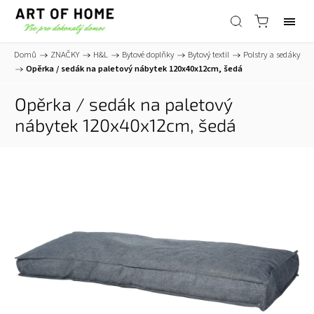
Domů
/
ZNAČKY
/
H&L
/
Bytové doplňky
/
Bytový textil
/
Polstry a sedáky
/
Opěrka / sedák na paletový nábytek 120x40x12cm, šedá
Opěrka / sedák na paletový
nábytek 120x40x12cm, šedá