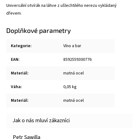
Universální otvírák na láhve z ušlechtilého nerezu vykládaný
dřevem.
Doplňkové parametry
Kategorie
:
Víno a bar
EAN
:
8592559300776
Materiál
:
matná ocel
Váha
:
0,05 kg
Materiál
:
matná ocel
Petr Sawilla