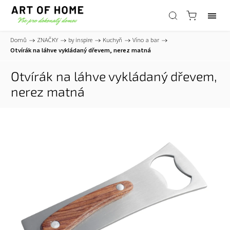
Domů
/
ZNAČKY
/
by inspire
/
Kuchyň
/
Víno a bar
/
Otvírák na láhve vykládaný dřevem, nerez matná
Otvírák na láhve vykládaný dřevem,
nerez matná