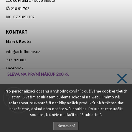
110 00 Praha 1 - Nové Město
IČ: 218 91 702
DIČ: CZ21891702
KONTAKT
Marek Kouba
info
@
artofhome.cz
737 709 882
Facebook
SLEVA NA PRVNÍ NÁKUP 200 Kč
Instagram
Zadejte svůj e-mail a dostávejte informace o novinkách a
Pro personalizaci obsahu a vyhodnocování používáme cookies třetích
slevách přímo do vaší schránky!
stran. S vaším souhlasem budeme schopni na webu i mimo něj
Moje objednávka - odstoupení od smlouvy
zobrazovat relevantnější nabídky našich produktů. Sběr těchto dat
nezačneme, dokud nám nedáte svůj souhlas. Pokud chcete udělit
souhlas, klikněte na tlačítko "Souhlasím".
CHCI SLEVU
Nastavení
Zásady zpracování osobních údajů