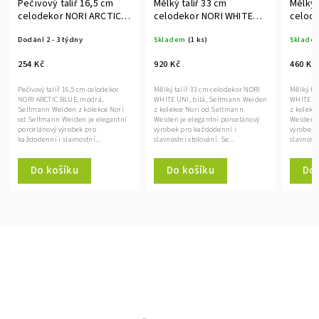
Pečivový talíř 16,5 cm
Mělký talíř 33 cm
Mělký 
celodekor NORI ARCTIC
celodekor NORI WHITE
celod
BLUE, modrá, Seltmann
UNI, bílá, Seltmann
UNI, b
Dodání 2 - 3 týdny
Skladem
(1 ks)
Sklade
Weiden
Weiden
Weide
254 Kč
920 Kč
460 Kč
Pečivový talíř 16,5 cm celodekor
Mělký talíř 33 cm celodekor NORI
Mělký ta
NORI ARCTIC BLUE, modrá,
WHITE UNI, bílá, Seltmann Weiden
WHITE UN
Seltmann Weiden z kolekce Nori
z kolekce Nori od Seltmann
z kolekc
od Seltmann Weiden je elegantní
Weiden je elegantní porcelánový
Weiden j
porcelánový výrobek pro
výrobek pro každodenní i
výrobek 
každodenní i slavnostní...
slavnostní stolování. Se...
slavnostn
Do košíku
Do košíku
Do 