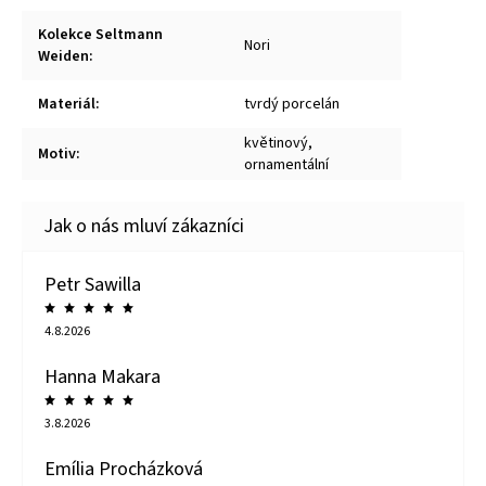
Kolekce Seltmann
Nori
Weiden
:
Materiál
:
tvrdý porcelán
květinový,
Motiv
:
ornamentální
Petr Sawilla
4.8.2026
Hanna Makara
3.8.2026
Emília Procházková