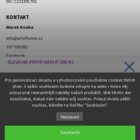
DIČ: CZ21891702
KONTAKT
Marek Kouba
info
@
artofhome.cz
737 709 882
Facebook
SLEVA NA PRVNÍ NÁKUP 200 Kč
Instagram
Zadejte svůj e-mail a dostávejte informace o novinkách a
Pro personalizaci obsahu a vyhodnocování používáme cookies třetích
slevách přímo do vaší schránky!
stran. S vaším souhlasem budeme schopni na webu i mimo něj
Moje objednávka - odstoupení od smlouvy
zobrazovat relevantnější nabídky našich produktů. Sběr těchto dat
nezačneme, dokud nám nedáte svůj souhlas. Pokud chcete udělit
souhlas, klikněte na tlačítko "Souhlasím".
CHCI SLEVU
Nastavení
Zásady zpracování osobních údajů
Copyright 2026
Art of Home
. Všechna práva vyhrazena.
Souhlasím
Grafický návrh vytvořil a nakódoval
Shoptak.cz