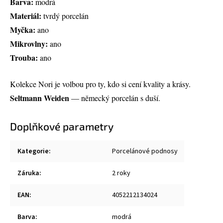
Barva:
modrá
Materiál:
tvrdý porcelán
Myčka:
ano
Mikrovlny:
ano
Trouba:
ano
Kolekce Nori je volbou pro ty, kdo si cení kvality a krásy.
Seltmann Weiden
— německý porcelán s duší.
Doplňkové parametry
Kategorie
:
Porcelánové podnosy
Záruka
:
2 roky
EAN
:
4052212134024
Barva
:
modrá