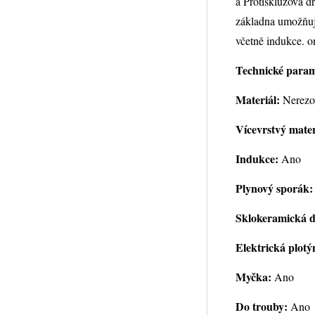
a Protiskluzová d
základna umožňuj
včetně indukce. o
Technické param
Materiál:
Nerezo
Vícevrstvý mater
Indukce:
Ano
Plynový sporák:
Sklokeramická d
Elektrická plotý
Myčka:
Ano
Do trouby:
Ano