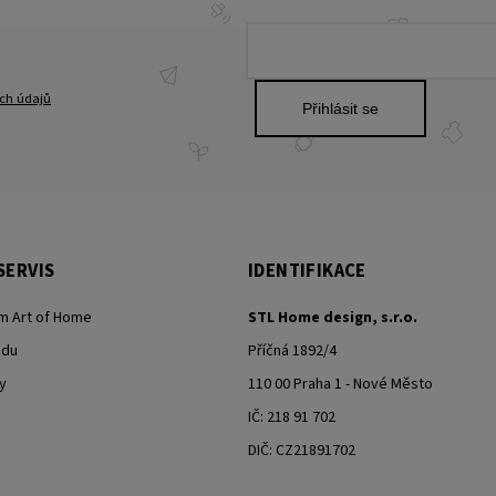
ch údajů
Přihlásit se
SERVIS
IDENTIFIKACE
m Art of Home
STL Home design, s.r.o.
odu
Příčná 1892/4
y
110 00 Praha 1 - Nové Město
IČ: 218 91 702
DIČ: CZ21891702