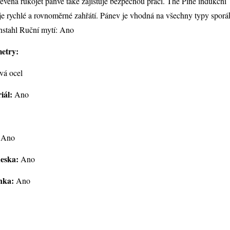
řevěná rukojeť pánve také zajišťuje bezpečnou práci. The Plně indukční
e rychlé a rovnoměrné zahřátí. Pánev je vhodná na všechny typy sporá
nstahl Ruční mytí: Ano
etry:
vá ocel
iál:
Ano
Ano
eska:
Ano
nka:
Ano