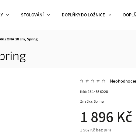
KY
STOLOVÁNÍ
DOPLŇKY DO LOŽNICE
DOPLŇ
ARIZONA 28 cm, Spring
pring
Neohodnoce
Kód:
16 1485 60 28
Značka:
Spring
1 896 Kč
1 567 Kč bez DPH