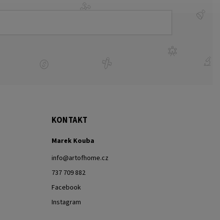
KONTAKT
Marek Kouba
info
@
artofhome.cz
737 709 882
Facebook
Instagram