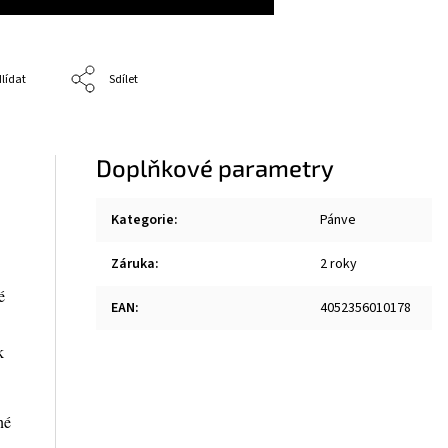
lídat
Sdílet
Doplňkové parametry
Kategorie
:
Pánve
Záruka
:
2 roky
é
EAN
:
4052356010178
k
né