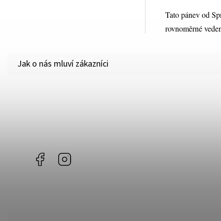
Tato pánev od Spri
rovnoměrné vedení
Facebook
Instagram