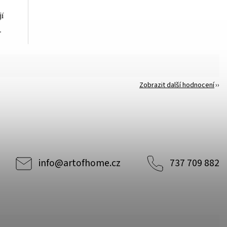
jí
.
Zobrazit další hodnocení
info
@
artofhome.cz
737 709 882