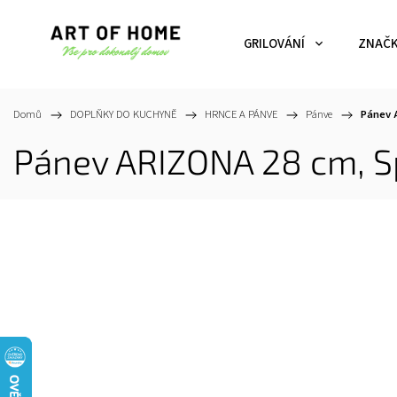
GRILOVÁNÍ
ZNAČ
Domů
/
DOPLŇKY DO KUCHYNĚ
/
HRNCE A PÁNVE
/
Pánve
/
Pánev 
Pánev ARIZONA 28 cm, S