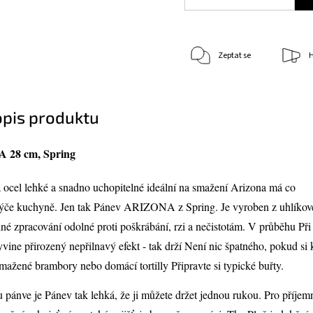
Zeptat se
H
opis produktu
 28 cm, Spring
 ocel lehké a snadno uchopitelné ideální na smažení Arizona má co
 týče kuchyně. Jen tak Pánev ARIZONA z Spring. Je vyroben z uhlíkov
lné zpracování odolné proti poškrábání, rzi a nečistotám. V průběhu Při
yvine přirozený nepřilnavý efekt - tak drží Není nic špatného, pokud si 
smažené brambory nebo domácí tortilly Připravte si typické buřty.
 pánve je Pánev tak lehká, že ji můžete držet jednou rukou. Pro příjem