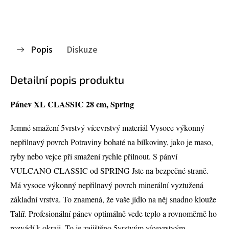
Popis
Diskuze
Detailní popis produktu
Pánev XL CLASSIC 28 cm, Spring
Jemné smažení 5vrstvý vícevrstvý materiál Vysoce výkonný
nepřilnavý povrch Potraviny bohaté na bílkoviny, jako je maso,
ryby nebo vejce při smažení rychle přilnout. S pánví
VULCANO CLASSIC od SPRING Jste na bezpečné straně.
Má vysoce výkonný nepřilnavý povrch minerální vyztužená
základní vrstva. To znamená, že vaše jídlo na něj snadno klouže
Talíř. Profesionální pánev optimálně vede teplo a rovnoměrně ho
rozvádí k okraji. To je zajištěno 5vrstvým vícevrstvým