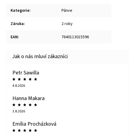
Kategorie
:
Pánve
Záruka
:
2 roky
EAN
:
7640113015596
Petr Sawilla
4.8.2026
Hanna Makara
3.8.2026
Emília Procházková