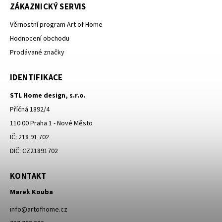
ZÁKAZNICKÝ SERVIS
Věrnostní program Art of Home
Hodnocení obchodu
Prodávané značky
IDENTIFIKACE
STL Home design, s.r.o.
Příčná 1892/4
110 00 Praha 1 - Nové Město
IČ: 218 91 702
DIČ: CZ21891702
KONTAKT
Marek Kouba
info
@
artofhome.cz