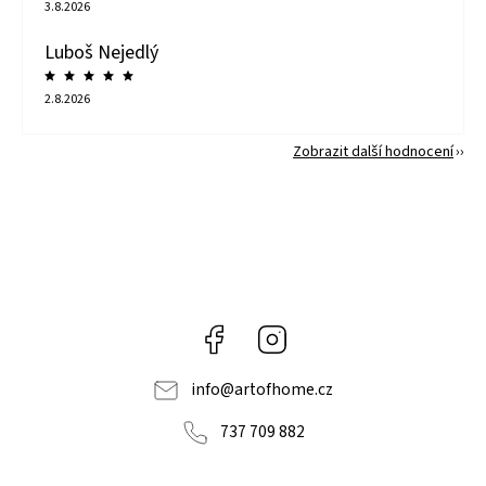
3.8.2026
Luboš Nejedlý
2.8.2026
Zobrazit další hodnocení
Facebook
Instagram
info
@
artofhome.cz
737 709 882