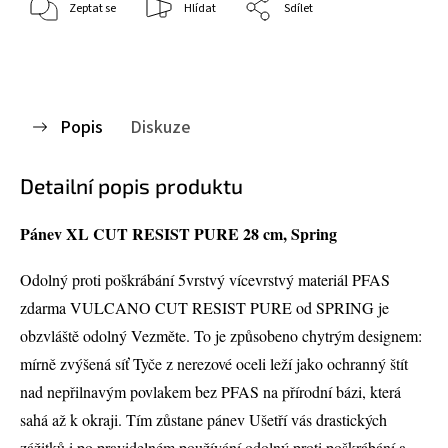
Zeptat se
Hlídat
Sdílet
Popis
Diskuze
Detailní popis produktu
Pánev XL CUT RESIST PURE 28 cm, Spring
Odolný proti poškrábání 5vrstvý vícevrstvý materiál PFAS
zdarma VULCANO CUT RESIST PURE od SPRING je
obzvláště odolný Vezměte. To je způsobeno chytrým designem:
mírně zvýšená síť Tyče z nerezové oceli leží jako ochranný štít
nad nepřilnavým povlakem bez PFAS na přírodní bázi, která
sahá až k okraji. Tím zůstane pánev Ušetří vás drastických
zážitků i po pravidelném používání odolný proti poškrábání a