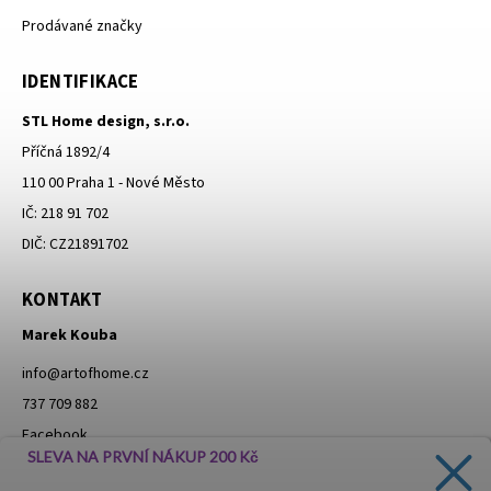
Prodávané značky
IDENTIFIKACE
STL Home design, s.r.o.
Příčná 1892/4
110 00 Praha 1 - Nové Město
IČ: 218 91 702
DIČ: CZ21891702
KONTAKT
Marek Kouba
info
@
artofhome.cz
737 709 882
Facebook
SLEVA NA PRVNÍ NÁKUP 200 Kč
Instagram