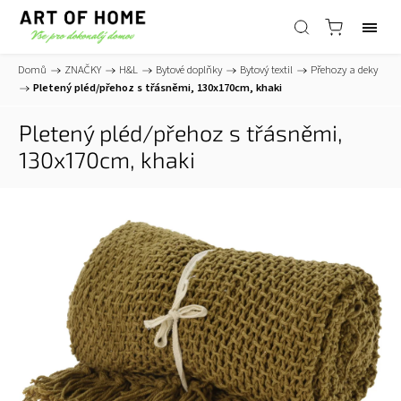
Domů
/
ZNAČKY
/
H&L
/
Bytové doplňky
/
Bytový textil
/
Přehozy a deky
/
Pletený pléd/přehoz s třásněmi, 130x170cm, khaki
Pletený pléd/přehoz s třásněmi,
130x170cm, khaki