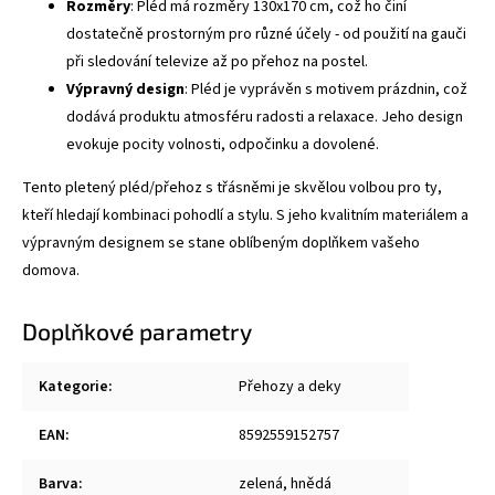
Rozměry
: Pléd má rozměry 130x170 cm, což ho činí
dostatečně prostorným pro různé účely - od použití na gauči
při sledování televize až po přehoz na postel.
Výpravný design
: Pléd je vyprávěn s motivem prázdnin, což
dodává produktu atmosféru radosti a relaxace. Jeho design
evokuje pocity volnosti, odpočinku a dovolené.
Tento pletený pléd/přehoz s třásněmi je skvělou volbou pro ty,
kteří hledají kombinaci pohodlí a stylu. S jeho kvalitním materiálem a
výpravným designem se stane oblíbeným doplňkem vašeho
domova.
Doplňkové parametry
Kategorie
:
Přehozy a deky
EAN
:
8592559152757
Barva
:
zelená, hnědá