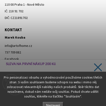
110 00 Praha 1 - Nové Město
IČ: 218 91 702
DIČ: CZ21891702
KONTAKT
Marek Kouba
info
@
artofhome.cz
737 709 882
Facebook
SLEVA NA PRVNÍ NÁKUP 200 Kč
Instagram
Zadejte svůj e-mail a dostávejte informace o novinkách a
Pro personalizaci obsahu a vyhodnocování používáme cookies třetích
slevách přímo do vaší schránky!
stran. S vaším souhlasem budeme schopni na webu i mimo něj
Moje objednávka - odstoupení od smlouvy
zobrazovat relevantnější nabídky našich produktů. Sběr těchto dat
nezačneme, dokud nám nedáte svůj souhlas. Pokud chcete udělit
souhlas, klikněte na tlačítko "Souhlasím".
CHCI SLEVU
Nastavení