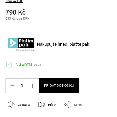
Značka:
H&L
790 Kč
653 Kč bez DPH
Nakupujte hned, plaťte pak!
SKLADEM
(3 ks)
PŘIDAT DO KOŠÍKU
Zeptat se
Hlídat
Sdílet