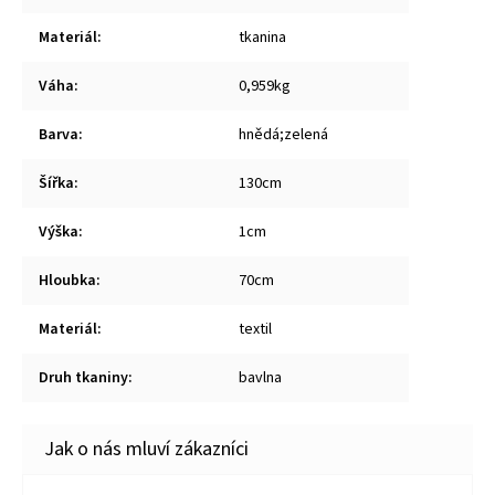
Materiál
:
tkanina
Váha
:
0,959kg
Barva
:
hnědá;zelená
Šířka
:
130cm
Výška
:
1cm
Hloubka
:
70cm
Materiál
:
textil
Druh tkaniny
:
bavlna