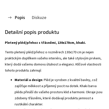
Popis
Diskuze
Detailní popis produktu
Pletený pléd/přehoz s třásněmi, 130x170cm, khaki.
Tento pletený pléd/přehoz o rozměrech 130x170 cm je nejen
praktickým doplňkem vašeho interiéru, ale také stylovým prvkem,
který dodá vašemu domovu útulnost a eleganci. Klíčové vlastnosti
tohoto produktu zahrnují:
Materiál a design
: Pléd je vyroben z kvalitní bavlny, což
zajišťuje měkkost a příjemný pocit na dotek. Khaki barva
plédu přináší do vašeho prostoru klid a harmonii. Okraje jsou
zdobeny třásněmi, které dodávají produktu jemnost a
rustikální charakter.