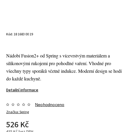
Kód:
18 1683 00 19
Nádobí Fusion2+ od Spring s vícevrstvým materiálem a
silikonovými rukojemi pro pohodlné vaření. Vhodné pro
všechny typy sporáků včetně indukce. Moderní design se hodí
do každé kuchyně.
Detailní informace
Neohodnoceno
Značka:
Spring
526 Kč
435 Kč bez DPH