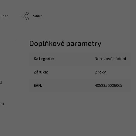
lídat
Sdílet
Doplňkové parametry
Kategorie
:
Nerezové nádobí
Záruka
:
2 roky
u
EAN
:
4052356006065
ou