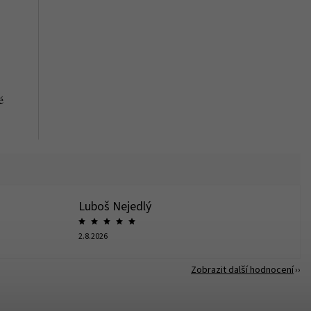
é
Luboš Nejedlý
2.8.2026
Zobrazit další hodnocení