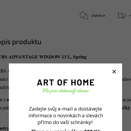
Zeptat se
H
opis produktu
a CBS ADVANTAGE WINDOW 13 L, Spring
 CBS ADVANTAGE WINDOW 13 L od Spring je navržen pro
Systém CBS
omácí catering.
(Chafing Buffet System) umožňuje snadno
držuje pokrmy teplé přímo u stolu nebo na bufetu.
nerezové oceli
en z
a je kompatibilní s GN normou. Součástí systému js
Vhodné do myčky
a palivovou pastu provozovatelné stanice pro ohřev.
Zadejte svůj e-mail a dostávejte
informace o novinkách a slevách
přímo do vaší schránky!
etry: