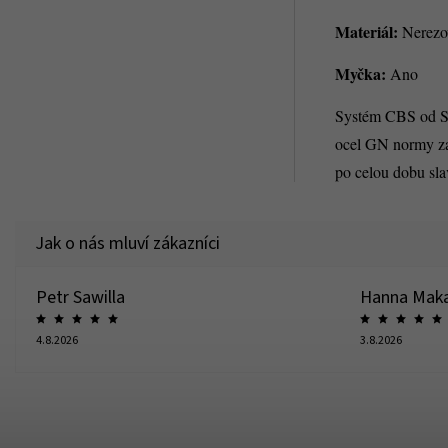
Materiál:
Nerezo
Myčka:
Ano
Systém CBS od Spr
ocel GN normy zaj
po celou dobu sla
Petr Sawilla
Hanna Mak
4.8.2026
3.8.2026