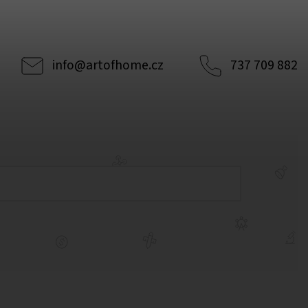
info
@
artofhome.cz
737 709 882