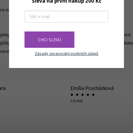
Sleva na první nákup 200 Kč
vá ocel
ing je profesionálním řešením pro catering i domácí bufet. Nerezová
CHCI SLEVU
išťuje hygienické a elegantní servírování. Udržte pokrmy teplé a chutn
vnostní hostiny.
Zásady zpracování osobních údajů
ara
Emília Procházková
3.8.2026