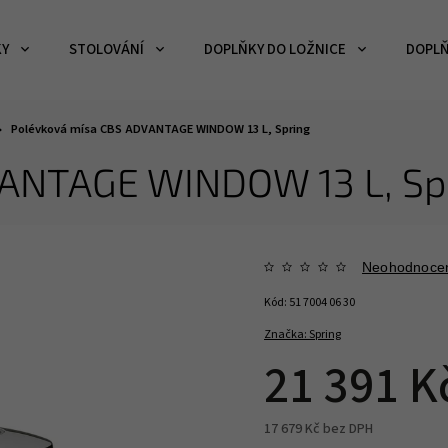
KY
STOLOVÁNÍ
DOPLŇKY DO LOŽNICE
DOPLŇ
Polévková mísa CBS ADVANTAGE WINDOW 13 L, Spring
VANTAGE WINDOW 13 L, Sp
Neohodnoce
Kód:
51 7004 06 30
Značka:
Spring
21 391 K
17 679 Kč bez DPH