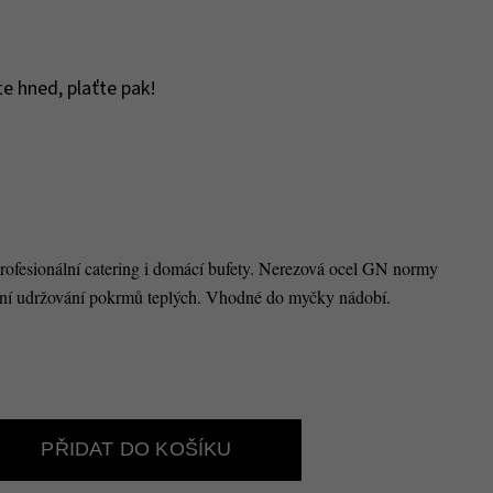
e hned, plaťte pak!
ofesionální catering i domácí bufety. Nerezová ocel GN normy
antní udržování pokrmů teplých. Vhodné do myčky nádobí.
PŘIDAT DO KOŠÍKU