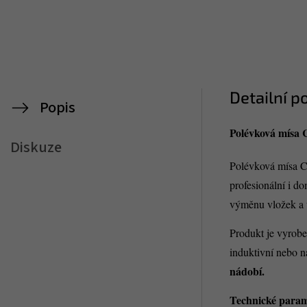
Detailní p
Popis
Polévková mís
Diskuze
Polévková mísa
profesionální i d
výměnu vložek a u
Produkt je vyrob
induktivní nebo n
nádobí.
Technické param