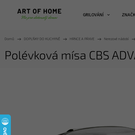
GRILOVÁNÍ
ZNAČ
Domů
/
DOPLŇKY DO KUCHYNĚ
/
HRNCE A PÁNVE
/
Nerezové nádobí
/
Polévková mísa CBS AD