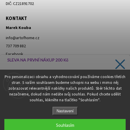
DIČ: CZ21891702
KONTAKT
Marek Kouba
info
@
artofhome.cz
737 709 882
Facebook
SLEVA NA PRVNÍ NÁKUP 200 Kč
Instagram
Zadejte svůj e-mail a dostávejte informace o novinkách a
Pro personalizaci obsahu a vyhodnocování používáme cookies třetích
slevách přímo do vaší schránky!
stran. S vaším souhlasem budeme schopni na webu i mimo něj
Moje objednávka - odstoupení od smlouvy
zobrazovat relevantnější nabídky našich produktů. Sběr těchto dat
nezačneme, dokud nám nedáte svůj souhlas. Pokud chcete udělit
souhlas, klikněte na tlačítko "Souhlasím".
CHCI SLEVU
Nastavení
Zásady zpracování osobních údajů
Copyright 2026
Art of Home
. Všechna práva vyhrazena.
Souhlasím