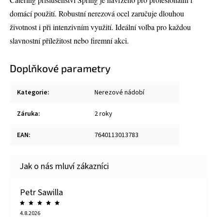
domácí použití. Robustní nerezová ocel zaručuje dlouhou
životnost i při intenzivním využití. Ideální volba pro každou
slavnostní příležitost nebo firemní akci.
Doplňkové parametry
Kategorie
:
Nerezové nádobí
Záruka
:
2 roky
EAN
:
7640113013783
Petr Sawilla
4.8.2026