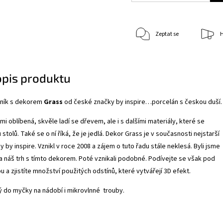
Zeptat se
H
opis produktu
ník s dekorem
Grass
od české značky by inspire…porcelán s českou duší.
mi oblíbená, skvěle ladí se dřevem, ale i s dalšími materiály, které se
 stolů. Také se o ní říká, že je jedlá. Dekor Grass je v současnosti nejstarší
by inspire. Vznikl v roce 2008 a zájem o tuto řadu stále neklesá. Byli jsme
 na náš trh s tímto dekorem. Poté vznikali podobné. Podívejte se však pod
u a zjistíte množství použitých odstínů, které vytvářejí 3D efekt.
 do myčky na nádobí i mikrovlnné trouby.