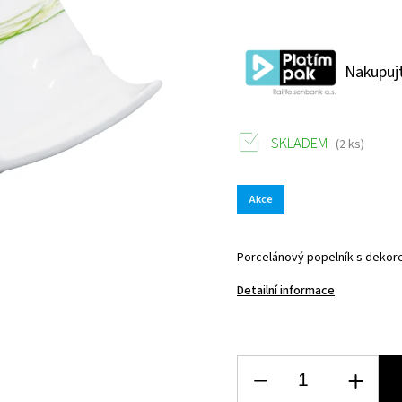
Nakupujt
SKLADEM
(2 ks)
Akce
Porcelánový popelník s deko
Detailní informace