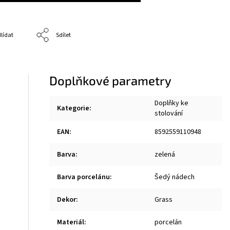
lídat
Sdílet
Doplňkové parametry
Doplňky ke
Kategorie
:
stolování
EAN
:
8592559110948
Barva
:
zelená
Barva porcelánu
:
Šedý nádech
Dekor
:
Grass
Materiál
:
porcelán