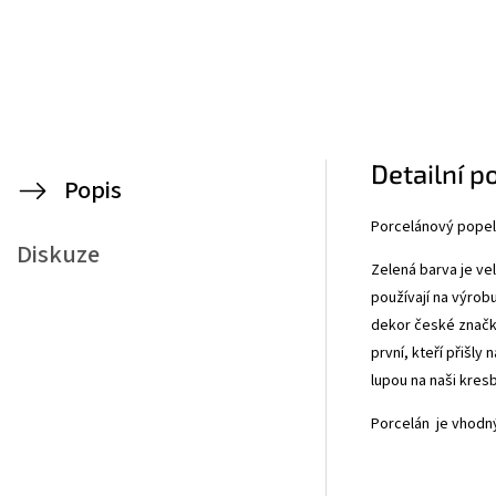
Detailní p
Popis
Porcelánový popel
Diskuze
Zelená barva je vel
používají na výrobu
dekor české značky 
první, kteří přišly
lupou na naši kresb
Porcelán je vhodný