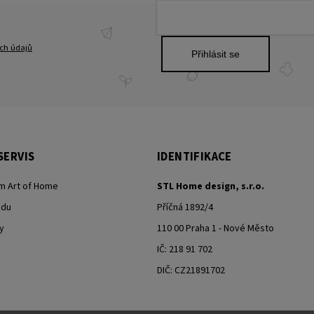
ch údajů
Přihlásit se
SERVIS
IDENTIFIKACE
m Art of Home
STL Home design, s.r.o.
odu
Příčná 1892/4
y
110 00 Praha 1 - Nové Město
IČ: 218 91 702
DIČ: CZ21891702