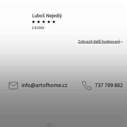
Luboš Nejedlý
2.8.2026
Zobrazit další hodnocení
info
@
artofhome.cz
737 709 882