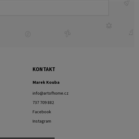
KONTAKT
Marek Kouba
info
@
artofhome.cz
737 709 882
Facebook
Instagram