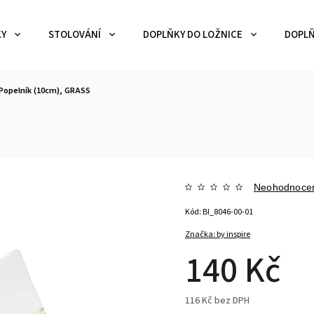
KY
STOLOVÁNÍ
DOPLŇKY DO LOŽNICE
DOPLŇ
Popelník (10cm), GRASS
Neohodnoce
Kód:
BI_8046-00-01
Značka:
by inspire
140 Kč
116 Kč bez DPH