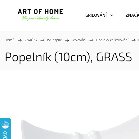
GRILOVÁNÍ
ZNAČ
Domů
/
ZNAČKY
/
by inspire
/
Stolování
/
Doplňky ke stolování
/
Popelník (10cm), GRASS