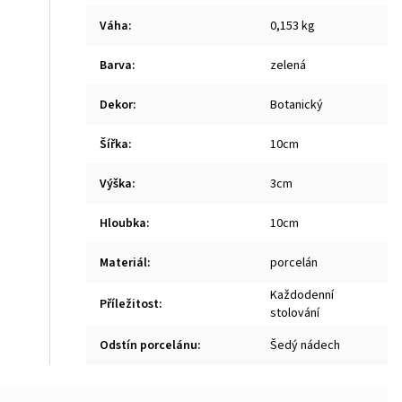
Váha
:
0,153 kg
Barva
:
zelená
Dekor
:
Botanický
Šířka
:
10cm
Výška
:
3cm
Hloubka
:
10cm
Materiál
:
porcelán
Každodenní
Příležitost
:
stolování
Odstín porcelánu
:
Šedý nádech