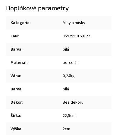
Doplňkové parametry
Kategorie
:
Mísy a misky
EAN
:
8592559160127
Barva
:
bílá
Materiál
:
porcelán
Váha
:
0,24kg
Barva
:
bílá
Dekor
:
Bez dekoru
Šířka
:
22,5cm
Výška
:
2cm