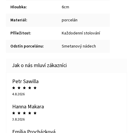
Hloubka
:
6cm
Materiál
:
porcelán
Příležitost
:
Každodenní stolování
Odstín porcelánu
:
Smetanový nádech
Petr Sawilla
4.8.2026
Hanna Makara
3.8.2026
Emília Procházková