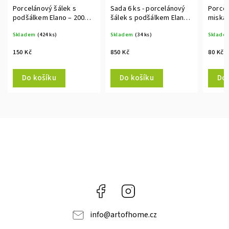
Porcelánový šálek s
Sada 6 ks - porcelánový
Porcel
podšálkem Elano – 200
šálek s podšálkem Elano
miska, 
ml, bílý
200 ml, bílý
9 cm
Skladem
(424 ks)
Skladem
(34 ks)
Sklade
150 Kč
850 Kč
80 Kč
Do košíku
Do košíku
Do 
Facebook
Instagram
info
@
artofhome.cz