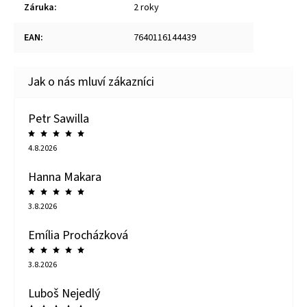
Záruka
:
2 roky
EAN
:
7640116144439
Petr Sawilla
4.8.2026
Hanna Makara
3.8.2026
Emília Procházková
3.8.2026
Luboš Nejedlý