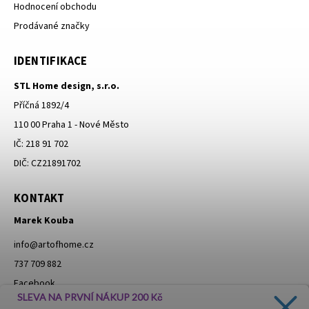
Hodnocení obchodu
Prodávané značky
IDENTIFIKACE
STL Home design, s.r.o.
Příčná 1892/4
110 00 Praha 1 - Nové Město
IČ: 218 91 702
DIČ: CZ21891702
KONTAKT
Marek Kouba
info
@
artofhome.cz
737 709 882
Facebook
SLEVA NA PRVNÍ NÁKUP 200 Kč
Instagram