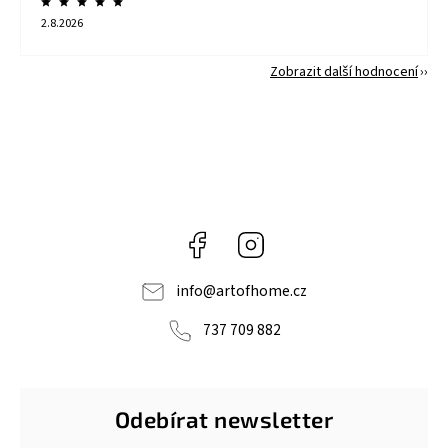
2.8.2026
Zobrazit další hodnocení
Facebook
Instagram
info
@
artofhome.cz
737 709 882
Odebírat newsletter