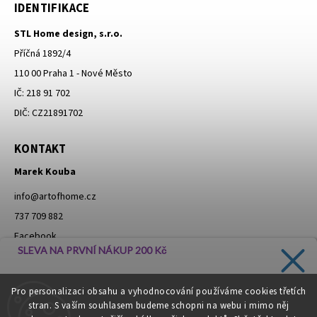
IDENTIFIKACE
STL Home design, s.r.o.
Příčná 1892/4
110 00 Praha 1 - Nové Město
IČ: 218 91 702
DIČ: CZ21891702
KONTAKT
Marek Kouba
info
@
artofhome.cz
737 709 882
Facebook
SLEVA NA PRVNÍ NÁKUP 200 Kč
Instagram
Zadejte svůj e-mail a dostávejte informace o novinkách a
Pro personalizaci obsahu a vyhodnocování používáme cookies třetích
slevách přímo do vaší schránky!
stran. S vaším souhlasem budeme schopni na webu i mimo něj
Moje objednávka - odstoupení od smlouvy