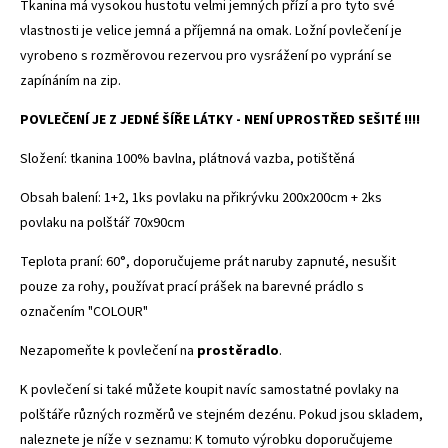
Tkanina má vysokou hustotu velmi jemných přízí a pro tyto své
vlastnosti je velice jemná a příjemná na omak. Ložní povlečení je
vyrobeno s rozměrovou rezervou pro vysrážení po vyprání se
zapínáním na zip.
POVLEČENÍ JE Z JEDNÉ ŠÍŘE LÁTKY - NENÍ UPROSTŘED SEŠITÉ !!!!
Složení: tkanina 100% bavlna, plátnová vazba, potištěná
Obsah balení: 1+2, 1ks povlaku na přikrývku 200x200cm + 2ks
povlaku na polštář 70x90cm
Teplota praní: 60°, doporučujeme prát naruby zapnuté, nesušit
pouze za rohy, používat prací prášek na barevné prádlo s
označením "COLOUR"
Nezapomeňte k povlečení na
prostěradlo
.
K povlečení si také můžete koupit navíc samostatné povlaky na
polštáře různých rozměrů ve stejném dezénu. Pokud jsou skladem,
naleznete je níže v seznamu: K tomuto výrobku doporučujeme