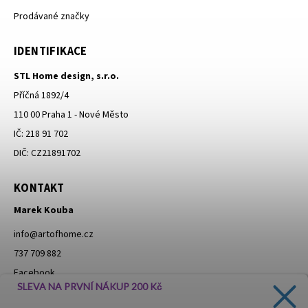
Prodávané značky
IDENTIFIKACE
STL Home design, s.r.o.
Příčná 1892/4
110 00 Praha 1 - Nové Město
IČ: 218 91 702
DIČ: CZ21891702
KONTAKT
Marek Kouba
info
@
artofhome.cz
737 709 882
Facebook
SLEVA NA PRVNÍ NÁKUP 200 Kč
Instagram