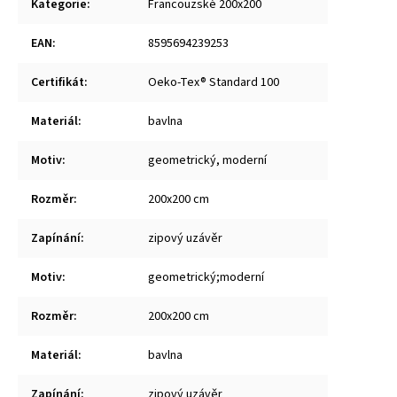
Kategorie
:
Francouzské 200x200
EAN
:
8595694239253
Certifikát
:
Oeko-Tex® Standard 100
Materiál
:
bavlna
Motiv
:
geometrický, moderní
Rozměr
:
200x200 cm
Zapínání
:
zipový uzávěr
Motiv
:
geometrický;moderní
Rozměr
:
200x200 cm
Materiál
:
bavlna
Zapínání
:
zipový uzávěr