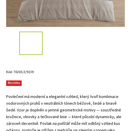
Kód:
70203/Z/9139
Novinka
Povlečení má moderní a elegantní vzhled, který tvoří kombinace
vodorovných pruhů v neutrálních tónech béžové, šedé a tmavě
šedé. Vzor je doplněn o jemné geometrické motivy — soustředné
kružnice, vlnovky a tečkované linie — které působí dynamicky, ale
zároveň decentně. Povlak na polštář může mít odlišný vzhled kus
od kusu, protože je střižen z metráže se stejným vzorem jako