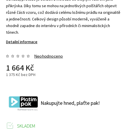
přikrývka. Díky tomu se mohou na jednotlivých polštářích objevit
různé části vzoru, což dodává celému ložnímu prádlu na originalitě
a jedinečnosti. Celkový design působí moderně, vyváženě a
vhodně zapadne do interiéru v přírodních či minimalistických
tónech.
Detailní informace
Neohodnoceno
1 664 Kč
1 375 Kč bez DPH
Nakupujte hned, plaťte pak!
SKLADEM