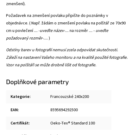
zmenšení).
Požadavek na zmenšení povlaku připište do poznámky v
objednávce. ( Např. žádám o zmenšení povlaku na polštář ze 70x90
cm u povlečení .... -
uveďte název
-.... na rozměr .... -
uveďte
požadovaný rozměr
-..... )
Odstíny barev u fotografií nemusí zcela odpovídat skutečnosti.
Záleží na nastavení Vašeho monitoru a na kvalitě použité fotografie.
Vzor na polštáři se může drobně lišit od fotografie.
Doplňkové parametry
Kategorie
:
Francouzské 240x200
EAN
:
8595694292500
Certifikát
:
Oeko-Tex® Standard 100