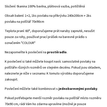
Složení: tkanina 100% bavlna, plátnová vazba, potištěná
Obsah balení: 1+2, 1ks povlaku na přikrývku 240x200cm + 2ks
povlaku na polštář 70x90cm
Teplota praní: 60°, doporučujeme prát naruby zapnuté, nesušit
pouze za rohy, používat prací prášek na barevné prádlo s
označením "COLOUR"
Nezapomeňte k povlečení na
prostěradlo
.
K povlečení si také můžete koupit navíc samostatné povlaky na
polštáře různých rozměrů ve stejném dezénu. Pokud jsou skladem,
naleznete je níže v seznamu: K tomuto výrobku doporučujeme
zakoupit.
Povlečení můžete také kombinovat s
jednobarevnými povlaky
.
Pokud potřebujete menší rozměr povlaku na polštář místo rozměru
70x90 cm, rádi Vám ho zdarma upravíme (možné je pouze