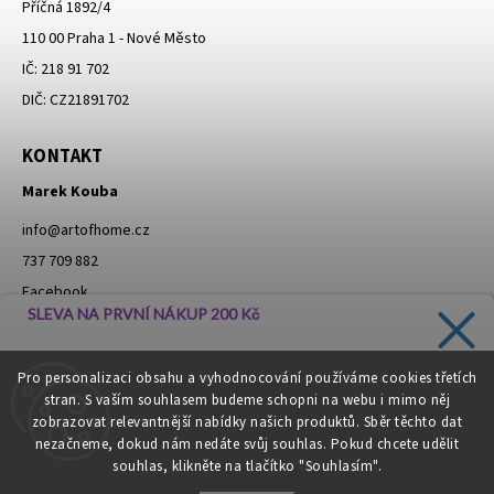
Příčná 1892/4
110 00 Praha 1 - Nové Město
IČ: 218 91 702
DIČ: CZ21891702
KONTAKT
Marek Kouba
info
@
artofhome.cz
737 709 882
Facebook
SLEVA NA PRVNÍ NÁKUP 200 Kč
Instagram
Zadejte svůj e-mail a dostávejte informace o novinkách a
Pro personalizaci obsahu a vyhodnocování používáme cookies třetích
slevách přímo do vaší schránky!
stran. S vaším souhlasem budeme schopni na webu i mimo něj
Moje objednávka - odstoupení od smlouvy
zobrazovat relevantnější nabídky našich produktů. Sběr těchto dat
nezačneme, dokud nám nedáte svůj souhlas. Pokud chcete udělit
souhlas, klikněte na tlačítko "Souhlasím".
CHCI SLEVU