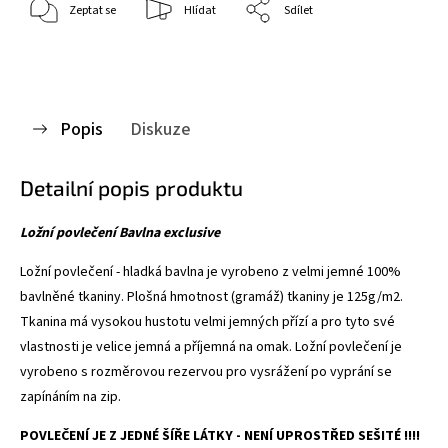
Zeptat se
Hlídat
Sdílet
Popis
Diskuze
Detailní popis produktu
Ložní povlečení Bavlna exclusive
Ložní povlečení - hladká bavlna je vyrobeno z velmi jemné 100%
bavlněné tkaniny. Plošná hmotnost (gramáž) tkaniny je 125g/m2.
Tkanina má vysokou hustotu velmi jemných přízí a pro tyto své
vlastnosti je velice jemná a příjemná na omak. Ložní povlečení je
vyrobeno s rozměrovou rezervou pro vysrážení po vyprání se
zapínáním na zip.
POVLEČENÍ JE Z JEDNÉ ŠÍŘE LÁTKY - NENÍ UPROSTŘED SEŠITÉ !!!!