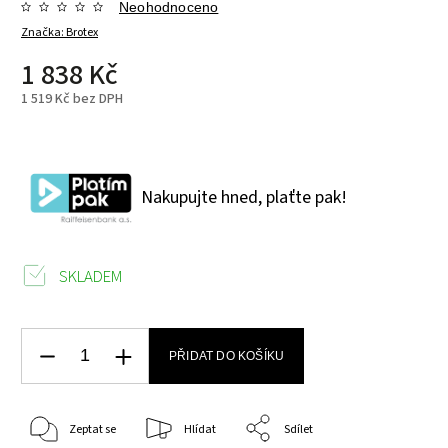
Neohodnoceno
Značka:
Brotex
1 838 Kč
1 519 Kč bez DPH
Nakupujte hned, plaťte pak!
SKLADEM
PŘIDAT DO KOŠÍKU
Zeptat se
Hlídat
Sdílet