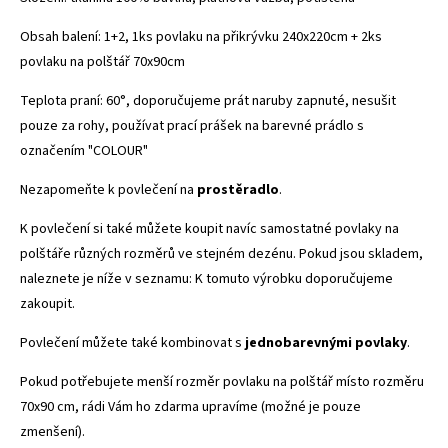
Obsah balení: 1+2, 1ks povlaku na přikrývku 240x220cm + 2ks
povlaku na polštář 70x90cm
Teplota praní: 60°, doporučujeme prát naruby zapnuté, nesušit
pouze za rohy, používat prací prášek na barevné prádlo s
označením "COLOUR"
Nezapomeňte k povlečení na
prostěradlo
.
K povlečení si také můžete koupit navíc samostatné povlaky na
polštáře různých rozměrů ve stejném dezénu. Pokud jsou skladem,
naleznete je níže v seznamu: K tomuto výrobku doporučujeme
zakoupit.
Povlečení můžete také kombinovat s
jednobarevnými povlaky
.
Pokud potřebujete menší rozměr povlaku na polštář místo rozměru
70x90 cm, rádi Vám ho zdarma upravíme (možné je pouze
zmenšení).