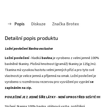
Popis
Diskuze
Značka
Brotex
Detailní popis produktu
Ložní povlečení Bavlna exclusive
Ložní povlečení
- hladká
bavlna
je vyrobeno z velmi jemné 100%
bavlněné tkaniny. Plošná hmotnost (gramáž) tkaniny je 125g/m2.
Tkanina má vysokou hustotu velmi jemných přízí a pro tyto své
vlastnosti je velice jemná a příjemná na omak. Ložní povlečení je
vyrobeno s rozměrovou rezervou pro vysrážení po vyprání
se
zapínáním na zip.
POVLEČENÍ JE Z JEDNÉ ŠÍŘE LÁTKY - NENÍ UPROSTŘED SEŠITÉ !!!!
Složení: tkanina 100% bavlna, plátnová vazba, potištěná