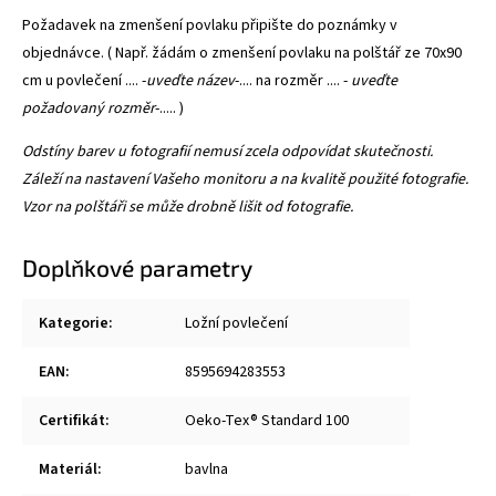
Požadavek na zmenšení povlaku připište do poznámky v
objednávce. ( Např. žádám o zmenšení povlaku na polštář ze 70x90
cm u povlečení .... -
uveďte název
-.... na rozměr .... -
uveďte
požadovaný rozměr
-..... )
Odstíny barev u fotografií nemusí zcela odpovídat skutečnosti.
Záleží na nastavení Vašeho monitoru a na kvalitě použité fotografie.
Vzor na polštáři se může drobně lišit od fotografie.
Doplňkové parametry
Kategorie
:
Ložní povlečení
EAN
:
8595694283553
Certifikát
:
Oeko-Tex® Standard 100
Materiál
:
bavlna