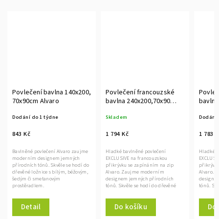
Povlečení bavlna 140x200,
Povlečení francouzské
Povleč
70x90cm Alvaro
bavlna 240x200,70x90
bavlna
Alvaro
Alvaro
Dodání do 1 týdne
Skladem
Dodání 
843 Kč
1 794 Kč
1 783 
Bavlněné povlečení Alvaro zaujme
Hladké bavlněné povlečení
Hladké b
moderním designem jemných
EXCLUSIVE na francouzskou
EXCLUSIV
přírodních tónů. Skvěle se hodí do
přikrývku se zapínáním na zip
přikrývk
dřevěné ložnice s bílým, béžovým,
Alvaro. Zaujme moderním
Alvaro.
šedým či smetanovým
designem jemných přírodních
designe
prostěradlem.
tónů. Skvěle se hodí do dřevěné
tónů. Sk
ložnice s...
ložnice s.
Detail
Do košíku
Do 