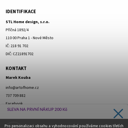
IDENTIFIKACE
STL Home design, s.r.o.
Příčná 1892/4
110 00 Praha 1 - Nové Město
IČ: 218 91 702
DIČ: CZ21891702
KONTAKT
Marek Kouba
info
@
artofhome.cz
737 709 882
Facebook
SLEVA NA PRVNÍ NÁKUP 200 Kč
Instagram
Zadejte svůj e-mail a dostávejte informace o novinkách a
Pro personalizaci obsahu a vyhodnocování používáme cookies třetích
slevách přímo do vaší schránky!