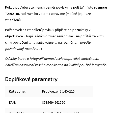
Pokud potřebujete menší rozměr povlaku na polštář místo rozměru
70x90 cm, rádi Vám ho zdarma upravíme (možné je pouze
zmenšení).
Požadavek na zmenšení povlaku připište do poznámky v
objednávce. ( Např. žádám o zmenšení povlaku na polštář ze 70x90
cm u povlečení .... -
uveďte název
-.... na rozměr .... -
uveďte
požadovaný rozměr
-..... )
Odstíny barev u fotografií nemusí zcela odpovídat skutečnosti.
Záleží na nastavení Vašeho monitoru a na kvalitě použité fotografie.
Doplňkové parametry
Kategorie
:
Prodloužené 140x220
EAN
:
8595694261520