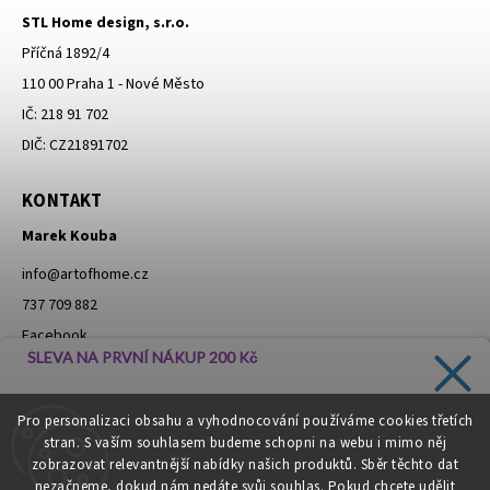
STL Home design, s.r.o.
Příčná 1892/4
110 00 Praha 1 - Nové Město
IČ: 218 91 702
DIČ: CZ21891702
KONTAKT
Marek Kouba
info
@
artofhome.cz
737 709 882
Facebook
SLEVA NA PRVNÍ NÁKUP 200 Kč
Instagram
Zadejte svůj e-mail a dostávejte informace o novinkách a
Pro personalizaci obsahu a vyhodnocování používáme cookies třetích
slevách přímo do vaší schránky!
stran. S vaším souhlasem budeme schopni na webu i mimo něj
Moje objednávka - odstoupení od smlouvy
zobrazovat relevantnější nabídky našich produktů. Sběr těchto dat
nezačneme, dokud nám nedáte svůj souhlas. Pokud chcete udělit