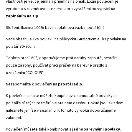
vlastnosti je velice jemná a příjemná na omak. Ložní povlečení je
vyrobeno s rozměrovou rezervou pro vysrážení po vyprání
se
zapínáním na zip
.
Složení: tkanina 100% bavlna, plátnová vazba, potištěná
Sada obsahuje 1ks povlaku na přikrývku 140x220cm a 1ks povlaku na
polštář 70x90cm.
Teplota praní: 60°, doporučujeme prát naruby zapnuté, nesušit
pouze za rohy, používat prací prášek na barevné prádlo s
označením "COLOUR"
Nezapomeňte k povlečení na
prostěradlo
.
K povlečení si také můžete koupit navíc samostatné povlaky na
polštáře různých rozměrů ve stejném dezénu. Pokud jsou skladem,
naleznete je níže v seznamu: K tomuto výrobku doporučujeme
zakoupit.
Povlečení můžete také kombinovat s
jednobarevnými povlaky
.