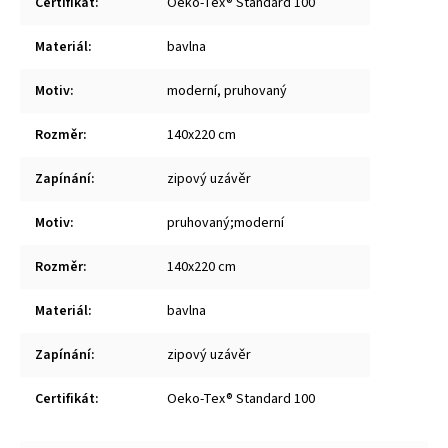
Certifikát
:
Oeko-Tex® Standard 100
Materiál
:
bavlna
Motiv
:
moderní, pruhovaný
Rozměr
:
140x220 cm
Zapínání
:
zipový uzávěr
Motiv
:
pruhovaný;moderní
Rozměr
:
140x220 cm
Materiál
:
bavlna
Zapínání
:
zipový uzávěr
Certifikát
:
Oeko-Tex® Standard 100