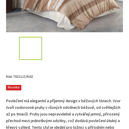
Kód:
70221/Z/9102
Novinka
Povlečení má elegantní a příjemný design v béžových tónech. Vzor
tvoří vodorovné pruhy v různých odstínech béžové, od světlejších
až po tmavší. Pruhy jsou nepravidelné a vytvářejí jemný, přirozený
přechod mezi jednotlivými odstíny, což dodává povlečení útulný a
hřejivý vzhled. Tento styl je ideální pro ložnici s přírodním nebo