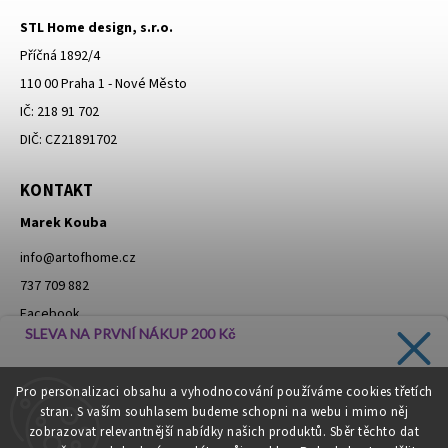
STL Home design, s.r.o.
Příčná 1892/4
110 00 Praha 1 - Nové Město
IČ: 218 91 702
DIČ: CZ21891702
KONTAKT
Marek Kouba
info
@
artofhome.cz
737 709 882
Facebook
SLEVA NA PRVNÍ NÁKUP 200 Kč
Instagram
Zadejte svůj e-mail a dostávejte informace o novinkách a
Pro personalizaci obsahu a vyhodnocování používáme cookies třetích
slevách přímo do vaší schránky!
stran. S vaším souhlasem budeme schopni na webu i mimo něj
Moje objednávka - odstoupení od smlouvy
zobrazovat relevantnější nabídky našich produktů. Sběr těchto dat