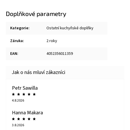
Doplňkové parametry
Kategorie
:
Ostatní kuchyňské doplňky
Záruka
:
2 roky
EAN
:
4052356011359
Petr Sawilla
4.8.2026
Hanna Makara
3.8.2026