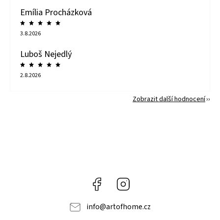
Emília Procházková
3.8.2026
Luboš Nejedlý
2.8.2026
Zobrazit další hodnocení
Facebook
Instagram
info
@
artofhome.cz