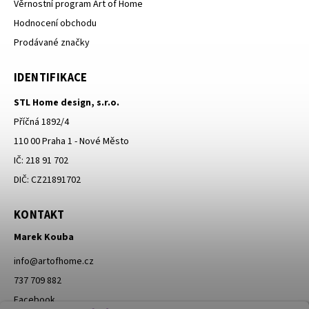
Věrnostní program Art of Home
Hodnocení obchodu
Prodávané značky
IDENTIFIKACE
STL Home design, s.r.o.
Příčná 1892/4
110 00 Praha 1 - Nové Město
IČ: 218 91 702
DIČ: CZ21891702
KONTAKT
Marek Kouba
info
@
artofhome.cz
737 709 882
Facebook