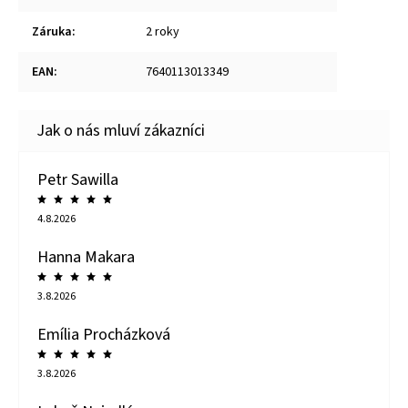
Záruka
:
2 roky
EAN
:
7640113013349
Petr Sawilla
4.8.2026
Hanna Makara
3.8.2026
Emília Procházková
3.8.2026