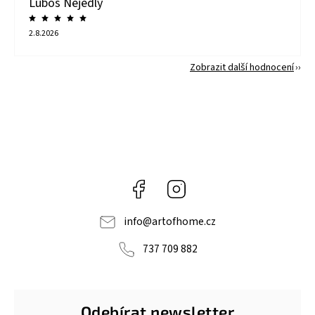
Luboš Nejedlý
2.8.2026
Zobrazit další hodnocení
Facebook
Instagram
info
@
artofhome.cz
737 709 882
Odebírat newsletter