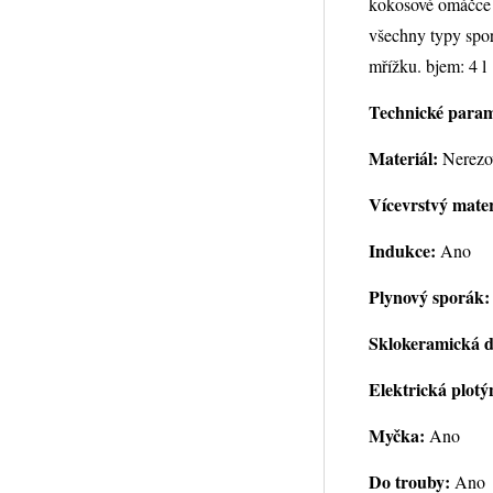
kokosové omáčce 
všechny typy spo
mřížku. bjem: 4 l
Technické param
Materiál:
Nerezo
Vícevrstvý mater
Indukce:
Ano
Plynový sporák:
Sklokeramická d
Elektrická plotý
Myčka:
Ano
Do trouby:
Ano