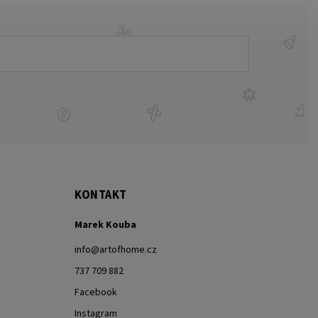
KONTAKT
Marek Kouba
info
@
artofhome.cz
737 709 882
Facebook
Instagram