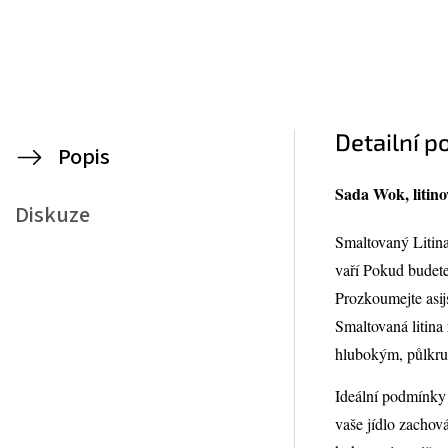
Detailní p
Popis
Sada Wok, litino
Diskuze
Smaltovaný Litina
vaří Pokud budet
Prozkoumejte asi
Smaltovaná litina
hlubokým, půlkr
Ideální podmínky p
vaše jídlo zachov