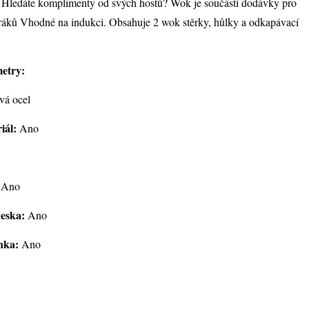
Hledáte komplimenty od svých hostů? Wok je součástí dodávky pro
ráků Vhodné na indukci. Obsahuje 2 wok stěrky, hůlky a odkapávací
etry:
vá ocel
iál:
Ano
Ano
eska:
Ano
nka:
Ano