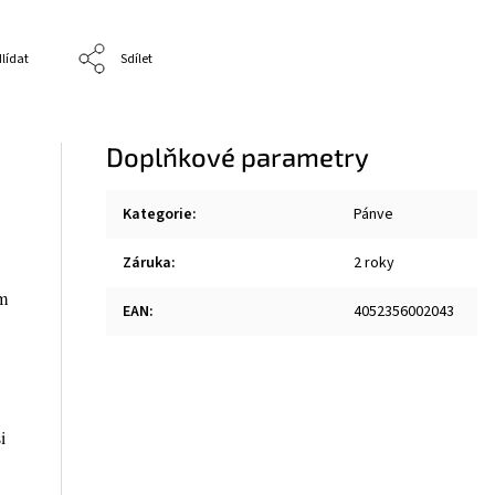
lídat
Sdílet
Doplňkové parametry
Kategorie
:
Pánve
Záruka
:
2 roky
ím
EAN
:
4052356002043
i