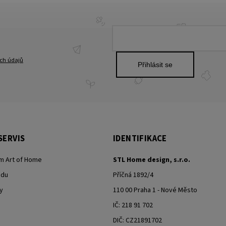
ch údajů
Přihlásit se
SERVIS
IDENTIFIKACE
m Art of Home
STL Home design, s.r.o.
odu
Příčná 1892/4
y
110 00 Praha 1 - Nové Město
IČ: 218 91 702
DIČ: CZ21891702