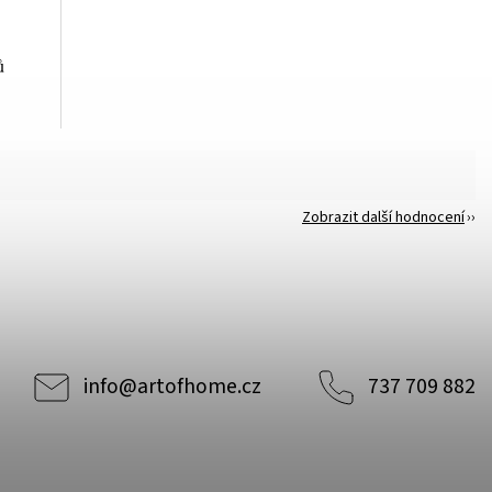
ů
Zobrazit další hodnocení
info
@
artofhome.cz
737 709 882