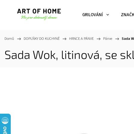
GRILOVÁNÍ
ZNAČ
Domů
/
DOPLŇKY DO KUCHYNĚ
/
HRNCE A PÁNVE
/
Pánve
/
Sada Wo
Sada Wok, litinová, se sk