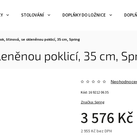
KY
STOLOVÁNÍ
DOPLŇKY DO LOŽNICE
DOPLŇ
k, litinová, se skleněnou poklicí, 35 cm, Spring
leněnou poklicí, 35 cm, Sp
Neohodnoce
Kód:
16 9212 06 35
Značka:
Spring
3 576 Kč
2 955 Kč bez DPH