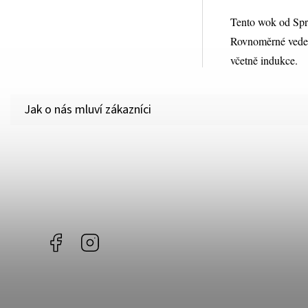
Tento wok od Spri
Rovnoměrné veden
včetně indukce.
Facebook
Instagram