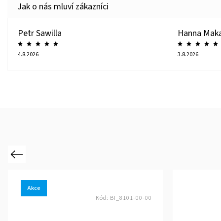
Petr Sawilla
Hanna Mak
4.8.2026
3.8.2026
Previous
Akce
Kód:
BI_8101-00-00