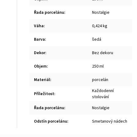
Řada porcelánu
:
Nostalgie
Váha
:
0,424 kg
Barva
:
šedá
Dekor
:
Bez dekoru
Objem
:
250 ml
Materiál
:
porcelán
Každodenní
Příležitost
:
stolování
Řada porcelánu
:
Nostalgie
Odstín porcelánu
:
Smetanový nádech