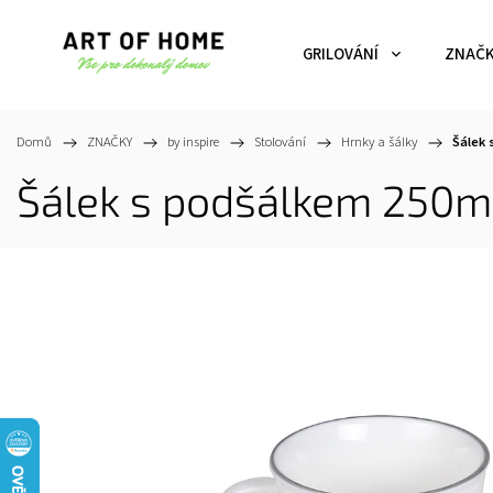
GRILOVÁNÍ
ZNAČ
Domů
/
ZNAČKY
/
by inspire
/
Stolování
/
Hrnky a šálky
/
Šálek 
Šálek s podšálkem 250ml