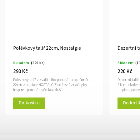
Polévkový talíř 22cm, Nostalgie
Dezertní t
Skladem
(229 ks)
Skladem
(1
290 Kč
220 Kč
Polévkový talíř z kvalitního porcelánu o průměru
Dezertní talí
22cm z kolekce NOSTALGIE od české značky by
21cm z kolekc
inspire...porcelán s českou duší.
inspire...porc
Do košíku
Do koší