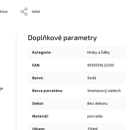
lídat
Sdílet
Doplňkové parametry
Kategorie
:
Hrnky a šálky
EAN
:
8592559122330
Barva
:
šedá
je
Barva porcelánu
:
Smetanový nádech
Dekor
:
Bez dekoru
Materiál
:
porcelán
Objem
:
250ml