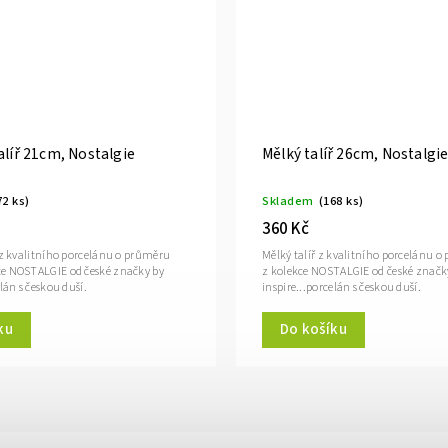
alíř 21cm, Nostalgie
Mělký talíř 26cm, Nostalgi
72 ks)
Skladem
(168 ks)
360 Kč
ř z kvalitního porcelánu o průměru
Mělký talíř z kvalitního porcelánu 
e NOSTALGIE od české značky by
z kolekce NOSTALGIE od české značk
elán s českou duší.
inspire...porcelán s českou duší.
ku
Do košíku