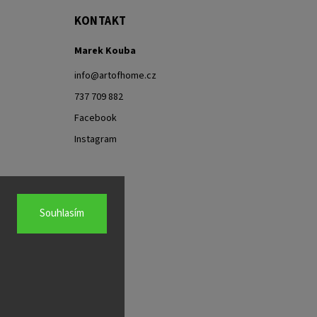
KONTAKT
Marek Kouba
info
@
artofhome.cz
737 709 882
Facebook
Instagram
Souhlasím