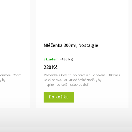
e
Mléčenka 300ml, Nostalgie
Skladem
(436 ks)
220 Kč
o průměru 26cm
Mléčenka z kvalitního porcelánu o objemu 300ml z
y by
kolekce NOSTALGIE od české značky by
inspire...porcelán s českou duší.
Do košíku