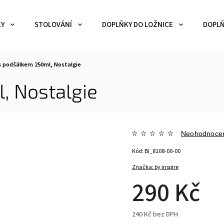
KY
STOLOVÁNÍ
DOPLŇKY DO LOŽNICE
DOPLŇ
s podšálkem 250ml, Nostalgie
, Nostalgie
Neohodnoce
Kód:
BI_8108-00-00
Značka:
by inspire
290 Kč
240 Kč bez DPH