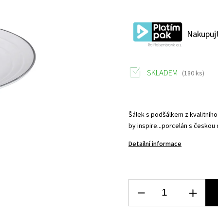
Nakupujt
SKLADEM
(180 ks)
Šálek s podšálkem z kvalitníh
by inspire...porcelán s českou 
Detailní informace