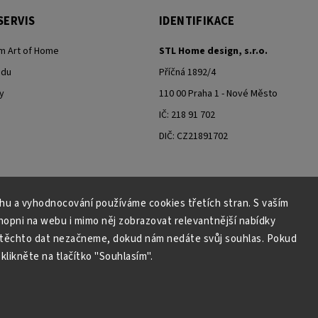
SERVIS
IDENTIFIKACE
m Art of Home
STL Home design, s.r.o.
odu
Příčná 1892/4
y
110 00 Praha 1 - Nové Město
IČ: 218 91 702
DIČ: CZ21891702
ahu a vyhodnocování používáme cookies třetích stran. S vaším
Moje objednávka - odstoupení od smlouvy
pni na webu i mimo něj zobrazovat relevantnější nabídky
 těchto dat nezačneme, dokud nám nedáte svůj souhlas. Pokud
klikněte na tlačítko "Souhlasím".
Copyright 2026
Art of Home
. Všechna práva vyhrazena.
Grafický návrh vytvořil a nakódoval
Shoptak.cz