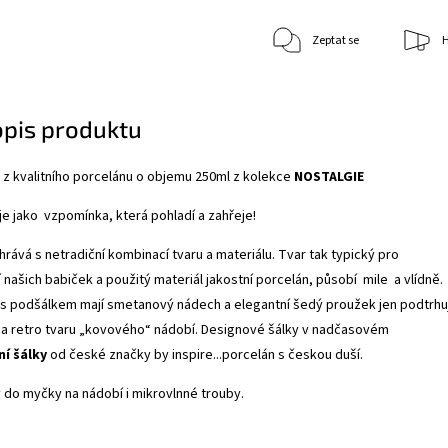
Zeptat se
H
opis produktu
z kvalitního porcelánu o objemu 250ml z kolekce
NOSTALGIE
je jako vzpomínka, která pohladí a zahřeje!
hrává s netradiční kombinací tvaru a materiálu. Tvar tak typický pro
našich babiček a použitý materiál jakostní porcelán, působí mile a vlídně.
 s podšálkem mají smetanový nádech a elegantní šedý proužek jen podtrhu
 a retro tvaru „kovového“ nádobí. Designové šálky v nadčasovém
í šálky
od české značky by inspire...porcelán s českou duší.
 do myčky na nádobí i mikrovlnné trouby.