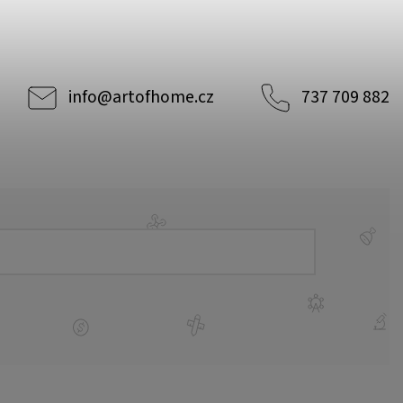
info
@
artofhome.cz
737 709 882