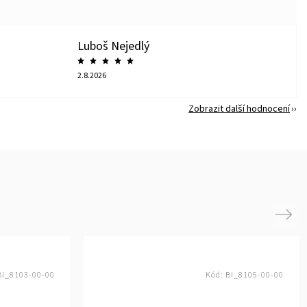
Luboš Nejedlý
2.8.2026
Zobrazit další hodnocení
Next
BI_8103-00-00
Kód:
BI_8105-00-00