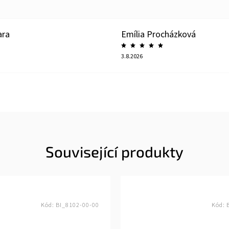
ara
Emília Procházková
3.8.2026
Související produkty
Kód:
BI_8102-00-00
Kód: