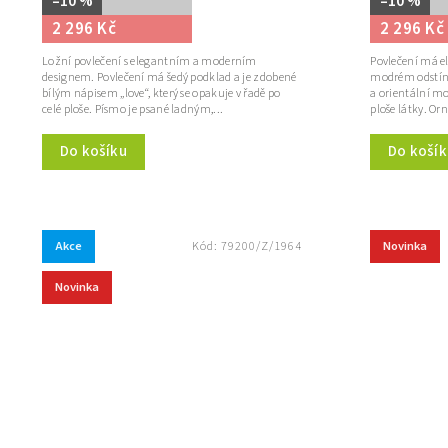
–10 %
–10 %
2 296 Kč
2 296 Kč
Ložní povlečení s elegantním a moderním
Povlečení má el
designem. Povlečení má šedý podklad a je zdobené
modrém odstín
bílým nápisem „love“, který se opakuje v řadě po
a orientální mo
celé ploše. Písmo je psané ladným,...
ploše látky. O
Do košíku
Do košík
Akce
Novinka
Kód:
79200/Z/1964
Novinka