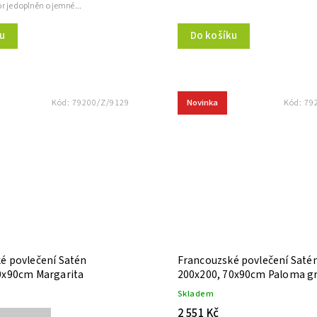
r je doplněn o jemné...
u
Do košíku
Novinka
Kód:
79200/Z/9129
Kód:
79
é povlečení Satén
Francouzské povlečení Saté
0x90cm Margarita
200x200, 70x90cm Paloma g
Skladem
2 551 Kč