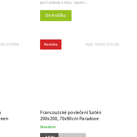
pocit svobody a klidu. Spodní...
Do košíku
Novinka
200/Z/9098
Kód:
79200/Z/9156
n
Francouzské povlečení Satén
reen
200x200, 70x90cm Paradoxe
Skladem