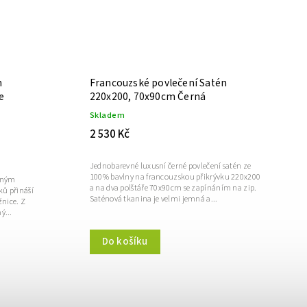
n
Francouzské povlečení Satén
e
220x200, 70x90cm Černá
Skladem
2 530 Kč
Jednobarevné luxusní černé povlečení satén ze
100% bavlny na francouzskou přikrývku 220x200
emným
a na dva polštáře 70x90cm se zapínáním na zip.
ků přináší
Saténová tkanina je velmi jemná a...
žnice. Z
ý...
Do košíku