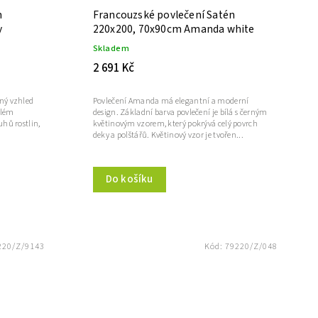
n
Francouzské povlečení Satén
y
220x200, 70x90cm Amanda white
Skladem
2 691 Kč
ný vzhled
Povlečení Amanda má elegantní a moderní
ílém
design. Základní barva povlečení je bílá s černým
uhů rostlin,
květinovým vzorem, který pokrývá celý povrch
deky a polštářů. Květinový vzor je tvořen...
Do košíku
220/Z/9143
Kód:
79220/Z/048