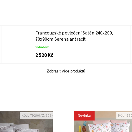
Francouzské povlečení Satén 240x200,
70x90cm Serena antracit
Skladem
2 520 Kč
Zobrazit více produktů
Novinka
Kód:
79200/Z/9084
Kód:
79