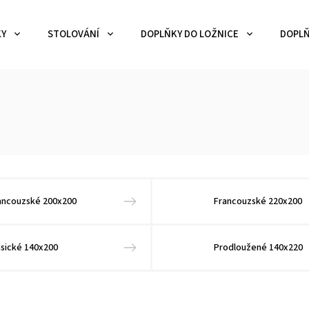
KY
STOLOVÁNÍ
DOPLŇKY DO LOŽNICE
DOPLŇ
ancouzské 200x200
Francouzské 220x200
asické 140x200
Prodloužené 140x220