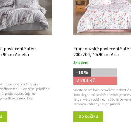
é povlečení Satén
Francouzské povlečení Saté
0x90cm Amelia
200x200, 70x90cm Aria
Skladem
–10 %
2 293 Kč
květinového vzoru Amelia z
ného saténu. Povlečení je laděno
Vneste do své ložnice svěžest rozkvetlé
ínů, proto doporučujeme
Toto elegantní povlečení zdobí jemné v
y světle šedé nebo bílé.
listy a květy v odstínech růžové, červené
Jemný a vzdušný design působí...
Do košíku
u