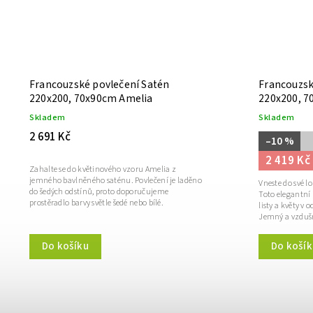
Francouzské povlečení Satén
Francouzsk
220x200, 70x90cm Amelia
220x200, 7
Skladem
Skladem
2 691 Kč
–10 %
2 419 Kč
Zahalte se do květinového vzoru Amelia z
jemného bavlněného saténu. Povlečení je laděno
Vneste do své l
do šedých odstínů, proto doporučujeme
Toto elegantní 
prostěradlo barvy světle šedé nebo bílé.
listy a květy v 
Jemný a vzdušn
Do košík
Do košíku