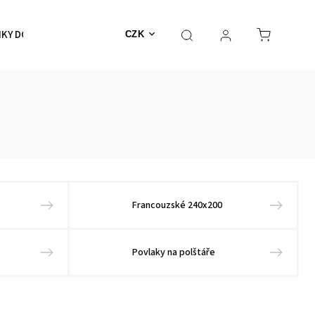
KY DO KOUPELNY
SKLENICE, HRNKY, ŠÁLKY
DOPLŇK
CZK
Francouzské 240x200
Povlaky na polštáře