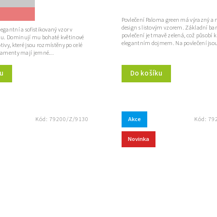
Povlečení Paloma green má výrazný a
design s listovým vzorem. Základní ba
egantní a sofistikovaný vzor v
povlečení je tmavě zelená, což působí 
u. Dominují mu bohaté květinové
elegantním dojmem. Na povlečení jsou
tivy, které jsou rozmístěny po celé
rnamenty mají jemné...
u
Do košíku
Akce
Kód:
79200/Z/9130
Kód:
79
Novinka