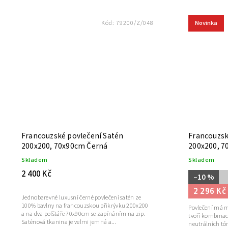
Novinka
Kód:
79200/Z/048
Francouzské povlečení Satén
Francouzsk
200x200, 70x90cm Černá
200x200, 7
Skladem
Skladem
2 400 Kč
–10 %
2 296 Kč
Jednobarevné luxusní černé povlečení satén ze
100% bavlny na francouzskou přikrývku 200x200
Povlečení má m
a na dva polštáře 70x90cm se zapínáním na zip.
tvoří kombinac
Saténová tkanina je velmi jemná a...
neutrálních tó