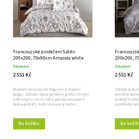
Francouzské povlečení Satén
Francouzsk
200x200, 70x90cm Amanda white
200x200, 7
Skladem
Skladem
2 551 Kč
2 551 Kč
Povlečení Amanda má elegantní a moderní
Zahalte se do 
design. Základní barva povlečení je bílá s černým
jemného bavlně
květinovým vzorem, který pokrývá celý povrch
do šedých odst
deky a polštářů. Květinový vzor je tvořen...
prostěradlo barv
Do košíku
Do košík