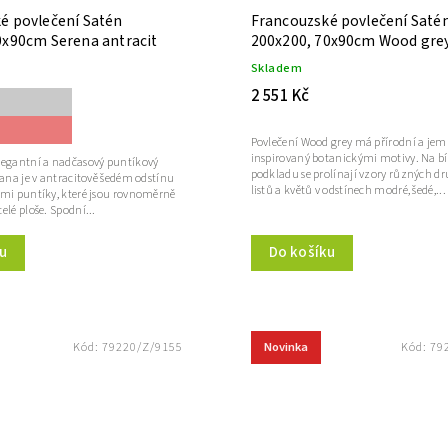
é povlečení Satén
Francouzské povlečení Saté
0x90cm Serena antracit
200x200, 70x90cm Wood gre
Skladem
2 551 Kč
Povlečení Wood grey má přírodní a jem
inspirovaný botanickými motivy. Na b
legantní a nadčasový puntíkový
podkladu se prolínají vzory různých dr
rana je v antracitově šedém odstínu
listů a květů v odstínech modré, šedé,...
ými puntíky, které jsou rovnoměrně
elé ploše. Spodní...
u
Do košíku
Novinka
Kód:
79220/Z/9155
Kód:
79