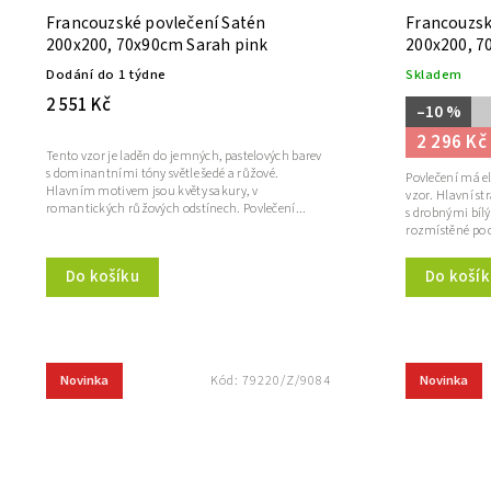
Francouzské povlečení Satén
Francouzsk
200x200, 70x90cm Sarah pink
200x200, 7
Dodání do 1 týdne
Skladem
2 551 Kč
–10 %
2 296 Kč
Tento vzor je laděn do jemných, pastelových barev
s dominantními tóny světle šedé a růžové.
Povlečení má e
Hlavním motivem jsou květy sakury, v
vzor. Hlavní st
romantických růžových odstínech. Povlečení...
s drobnými bíl
rozmístěné po c
Do košík
Do košíku
Novinka
Novinka
Kód:
79220/Z/9084