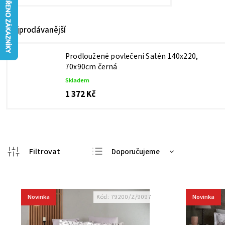
Nejprodávanější
Prodloužené povlečení Satén 140x220,
70x90cm černá
Skladem
1 372 Kč
Doporučujeme
Nejlevnější
Nejdražší
Novinka
Novinka
Kód:
79200/Z/9097
Nejprodávanější
Abecedně