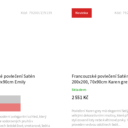
Novinka
Kód:
79200/Z/9139
Kód:
79
é povlečení Satén
Francouzské povlečení Saté
0x90cm Emily
200x200, 70x90cm Karen gre
Skladem
2 551 Kč
Povlečení Karen grey má elegantní šedý
velkými dekorativními motivy, které p
oderní a elegantní vzhled, který
stylizované listy nebo květinové prvky. 
e vodorovných pruhů v
proveden ve dvou odstínech šedé...
nech šedobéžové, smetanové, šedé a