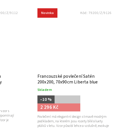
Novinka
200/Z/9112
Kód:
79200/Z/9126
n
Francouzské povlečení Satén
y
200x200, 70x90cm Liberta blue
Skladem
–10 %
2 296 Kč
 vzor s
řipomínají
Povlečení má elegantní design s tmavě modrým
Vzor je
podkladem, na kterém jsou rozety bílé siluety
ptáků v letu. Vzor působí lehce a vzdušně, evokuje