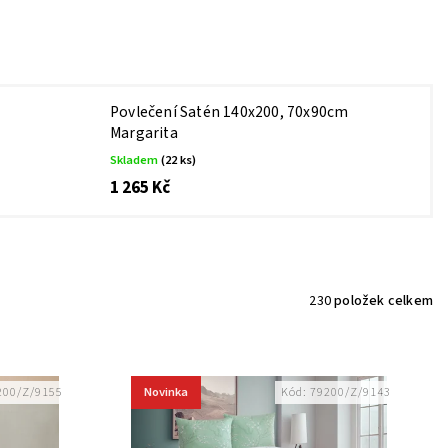
Povlečení Satén 140x200, 70x90cm
Margarita
Skladem
(22 ks)
1 265 Kč
230
položek celkem
Novinka
200/Z/9155
Kód:
79200/Z/9143