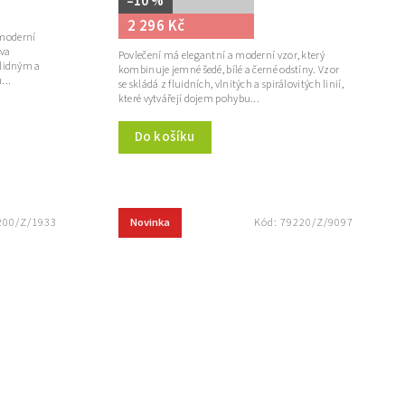
–10 %
2 296 Kč
 moderní
rva
Povlečení má elegantní a moderní vzor, který
klidným a
kombinuje jemné šedé, bílé a černé odstíny. Vzor
...
se skládá z fluidních, vlnitých a spirálovitých linií,
které vytvářejí dojem pohybu...
Do košíku
Novinka
200/Z/1933
Kód:
79220/Z/9097