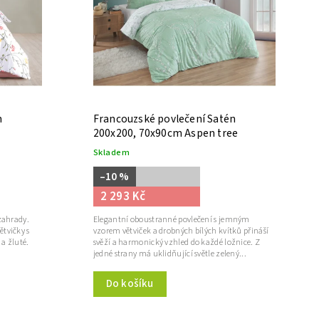
n
Francouzské povlečení Satén
200x200, 70x90cm Aspen tree
Skladem
–10 %
2 293 Kč
 zahrady.
Elegantní oboustranné povlečení s jemným
ětvičky s
vzorem větviček a drobných bílých kvítků přináší
 a žluté.
svěží a harmonický vzhled do každé ložnice. Z
jedné strany má uklidňující světle zelený...
Do košíku