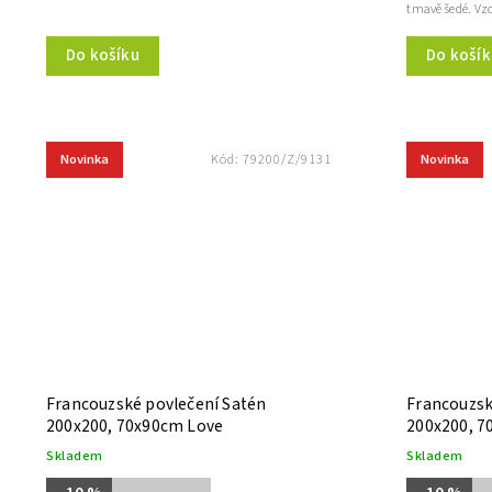
tmavě šedé. Vzo
Do košík
Do košíku
Novinka
Novinka
Kód:
79200/Z/9131
Francouzské povlečení Satén
Francouzsk
200x200, 70x90cm Love
200x200, 7
Skladem
Skladem