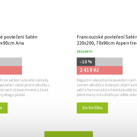
é povlečení Satén
Francouzské povlečení Saté
0x90cm Aria
220x200, 70x90cm Aspen tre
Skladem
–10 %
2 419 Kč
ožnice svěžest rozkvetlé zahrady.
Elegantní oboustranné povlečení s j
povlečení zdobí jemné větvičky s
vzorem větviček a drobných bílých kvít
odstínech růžové, červené a žluté.
svěží a harmonický vzhled do každé lo
ý design působí...
jedné strany má uklidňující světle zelen
u
Do košíku