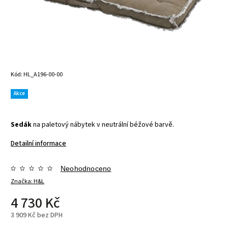
Kód:
HL_A196-00-00
Akce
Sedák
na paletový nábytek v neutrální béžové barvě.
Detailní informace
Neohodnoceno
Značka:
H&L
4 730 Kč
3 909 Kč bez DPH