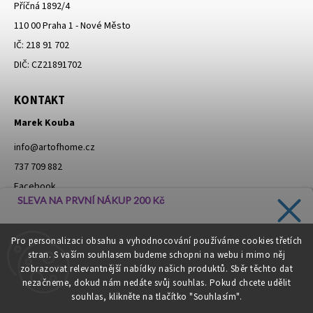
Příčná 1892/4
110 00 Praha 1 - Nové Město
IČ: 218 91 702
DIČ: CZ21891702
KONTAKT
Marek Kouba
info
@
artofhome.cz
737 709 882
Facebook
SLEVA NA PRVNÍ NÁKUP 200 Kč
Instagram
Zadejte svůj e-mail a dostávejte informace o novinkách a
Pro personalizaci obsahu a vyhodnocování používáme cookies třetích
slevách přímo do vaší schránky!
stran. S vaším souhlasem budeme schopni na webu i mimo něj
Moje objednávka - odstoupení od smlouvy
zobrazovat relevantnější nabídky našich produktů. Sběr těchto dat
nezačneme, dokud nám nedáte svůj souhlas. Pokud chcete udělit
souhlas, klikněte na tlačítko "Souhlasím".
CHCI SLEVU