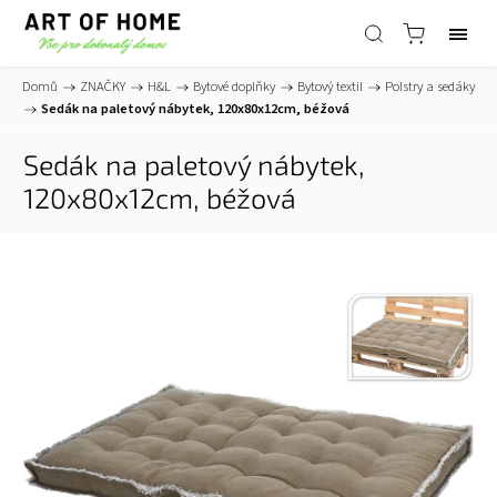
Domů
/
ZNAČKY
/
H&L
/
Bytové doplňky
/
Bytový textil
/
Polstry a sedáky
/
Sedák na paletový nábytek, 120x80x12cm, béžová
Sedák na paletový nábytek,
120x80x12cm, béžová