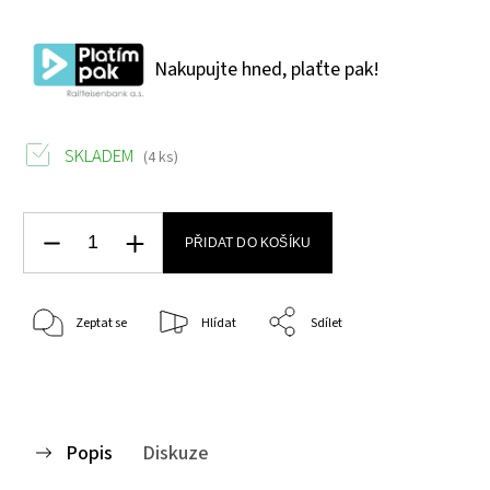
Nakupujte hned, plaťte pak!
SKLADEM
(4 ks)
PŘIDAT DO KOŠÍKU
Zeptat se
Hlídat
Sdílet
Popis
Diskuze