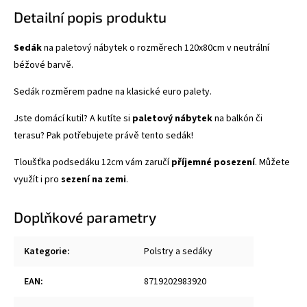
Detailní popis produktu
Sedák
na paletový nábytek o rozměrech 120x80cm v neutrální
béžové barvě.
Sedák rozměrem padne na klasické euro palety.
Jste domácí kutil? A kutíte si
paletový nábytek
na balkón či
terasu? Pak potřebujete právě tento sedák!
Tloušťka podsedáku 12cm vám zaručí
příjemné posezení
. Můžete
využít i pro
sezení na zemi
.
Doplňkové parametry
Kategorie
:
Polstry a sedáky
EAN
:
8719202983920