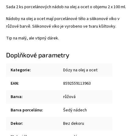
Sada 2 ks porcelánových nádob na olej a ocet o objemu 2 x 100 ml.
Nádoby na olej a ocet mají porcelánové tělo a silikonové víko v
růžové barvě. Silikonové víko je vyrobeno ve tvaru kšiltovky.
Tip na malý, ale vtipný dárek.
Doplňkové parametry
Kategorie
:
Dózy na olej a ocet
EAN
:
8592559113963
Barva
:
růžová
Barva porcelánu
:
Šedý nádech
Dekor
:
Bez dekoru