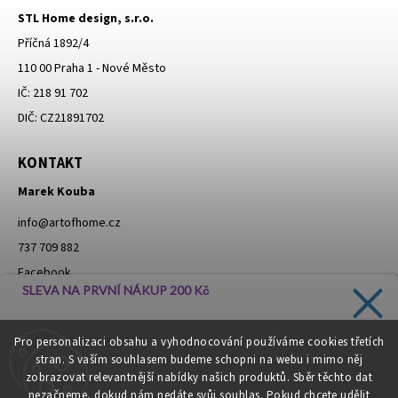
STL Home design, s.r.o.
Příčná 1892/4
110 00 Praha 1 - Nové Město
IČ: 218 91 702
DIČ: CZ21891702
KONTAKT
Marek Kouba
info
@
artofhome.cz
737 709 882
Facebook
SLEVA NA PRVNÍ NÁKUP 200 Kč
Instagram
Zadejte svůj e-mail a dostávejte informace o novinkách a
Pro personalizaci obsahu a vyhodnocování používáme cookies třetích
slevách přímo do vaší schránky!
stran. S vaším souhlasem budeme schopni na webu i mimo něj
Moje objednávka - odstoupení od smlouvy
zobrazovat relevantnější nabídky našich produktů. Sběr těchto dat
nezačneme, dokud nám nedáte svůj souhlas. Pokud chcete udělit