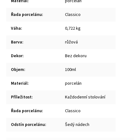
Materiál
:
porcelán
Řada porcelánu
:
Classico
Váha
:
0,722 kg
Barva
:
růžová
Dekor
:
Bez dekoru
Objem
:
100ml
Materiál
:
porcelán
Příležitost
:
Každodenní stolování
Řada porcelánu
:
Classico
Odstín porcelánu
:
Šedý nádech