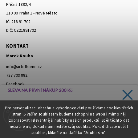
Příčná 1892/4
110 00 Praha 1 - Nové Město
IČ: 218 91 702
DIČ: CZ21891702
KONTAKT
Marek Kouba
info
@
artofhome.cz
737 709 882
Facebook
SLEVA NA PRVNÍ NÁKUP 200 Kč
Instagram
Zadejte svůj e-mail a dostávejte informace o novinkách a
Pro personalizaci obsahu a vyhodnocování používáme cookies třetích
slevách přímo do vaší schránky!
stran. S vaším souhlasem budeme schopni na webu i mimo něj
Moje objednávka - odstoupení od smlouvy
zobrazovat relevantnější nabídky našich produktů. Sběr těchto dat
nezačneme, dokud nám nedáte svůj souhlas. Pokud chcete udělit
souhlas, klikněte na tlačítko "Souhlasím".
CHCI SLEVU