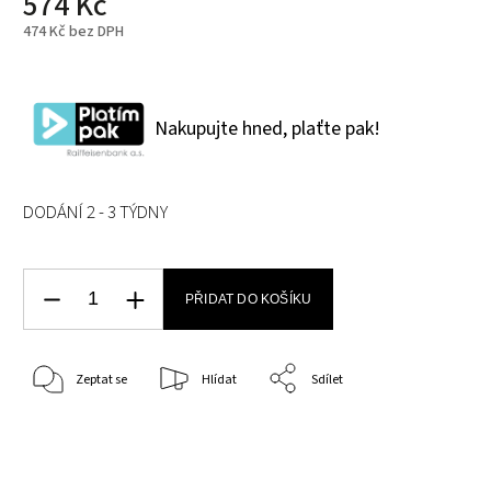
574 Kč
474 Kč bez DPH
Nakupujte hned, plaťte pak!
DODÁNÍ 2 - 3 TÝDNY
PŘIDAT DO KOŠÍKU
Zeptat se
Hlídat
Sdílet