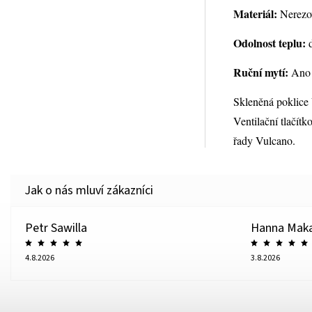
Materiál:
Nerezov
Odolnost teplu:
d
Ruční mytí:
Ano
Skleněná poklice
Ventilační tlačítk
řady Vulcano.
Petr Sawilla
Hanna Mak
4.8.2026
3.8.2026