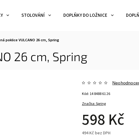
KY
STOLOVÁNÍ
DOPLŇKY DO LOŽNICE
DOPLŇ
ná poklice VULCANO 26 cm, Spring
O 26 cm, Spring
Neohodnoce
Kód:
14 8488 61 26
Značka:
Spring
598 Kč
494 Kč bez DPH