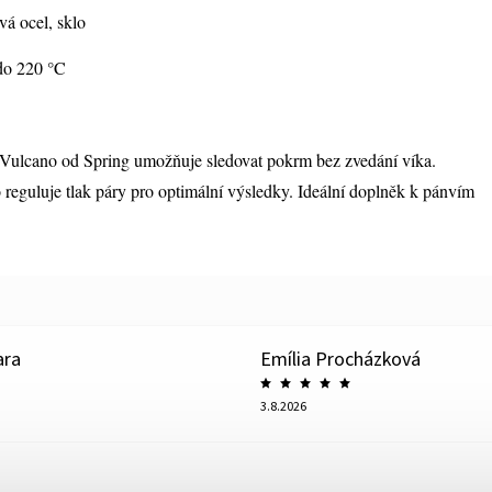
á ocel, sklo
o 220 °C
 Vulcano od Spring umožňuje sledovat pokrm bez zvedání víka.
o reguluje tlak páry pro optimální výsledky. Ideální doplněk k pánvím
ara
Emília Procházková
3.8.2026