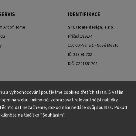
SERVIS
IDENTIFIKACE
m Art of Home
STL Home design, s.r.o.
odu
Příčná 1892/4
y
110 00 Praha 1 - Nové Město
IČ: 218 91 702
DIČ: CZ21891702
ahu a vyhodnocování používáme cookies třetích stran. S vaším
Moje objednávka - odstoupení od smlouvy
pni na webu i mimo něj zobrazovat relevantnější nabídky
 těchto dat nezačneme, dokud nám nedáte svůj souhlas. Pokud
klikněte na tlačítko "Souhlasím".
Copyright 2026
Art of Home
. Všechna práva vyhrazena.
Grafický návrh vytvořil a nakódoval
Shoptak.cz