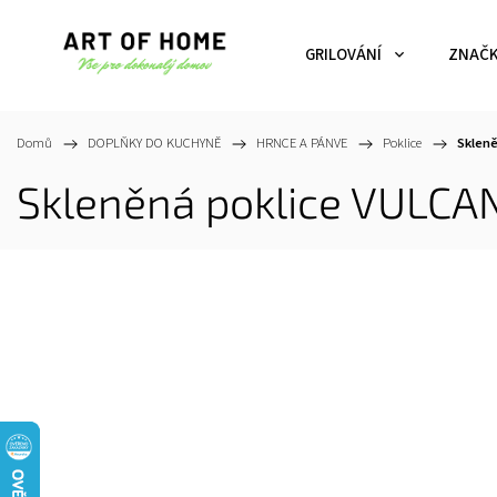
GRILOVÁNÍ
ZNAČ
Domů
/
DOPLŇKY DO KUCHYNĚ
/
HRNCE A PÁNVE
/
Poklice
/
Skleně
Skleněná poklice VULCAN