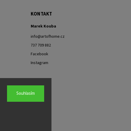
KONTAKT
Marek Kouba
info
@
artofhome.cz
737 709 882
Facebook
Instagram
Souhlasím