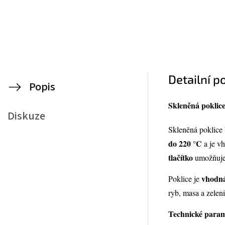
Detailní p
Popis
Skleněná pokli
Diskuze
Skleněná poklic
do 220 °C
a je v
tlačítko
umožňuje r
vhodná
Poklice je
ryb, masa a zelen
Technické param