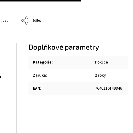
lídat
Sdílet
Doplňkové parametry
Kategorie
:
Poklice
Záruka
:
2 roky
u
EAN
:
7640116149946