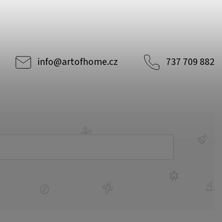
info
@
artofhome.cz
737 709 882