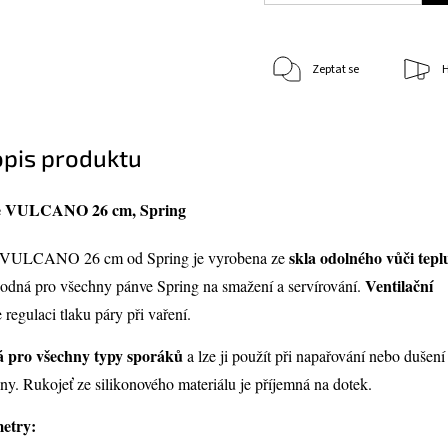
Zeptat se
H
opis produktu
ce VULCANO 26 cm, Spring
skla odolného vůči tepl
e VULCANO 26 cm od Spring je vyrobena ze
Ventilační
hodná pro všechny pánve Spring na smažení a servírování.
egulaci tlaku páry při vaření.
 pro všechny typy sporáků
a lze ji použít při napařování nebo dušení
iny. Rukojeť ze silikonového materiálu je příjemná na dotek.
etry: