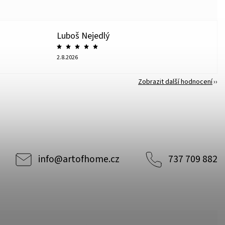
Luboš Nejedlý
2.8.2026
Zobrazit další hodnocení
info
@
artofhome.cz
737 709 882