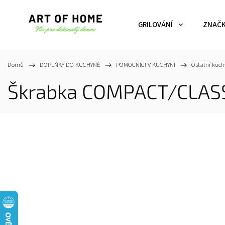
GRILOVÁNÍ
ZNAČ
Domů
/
DOPLŇKY DO KUCHYNĚ
/
POMOCNÍCI V KUCHYNI
/
Ostatní kuch
Škrabka COMPACT/CLASSI