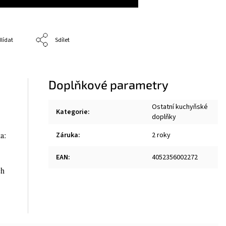
lídat
Sdílet
Doplňkové parametry
Ostatní kuchyňské
Kategorie
:
doplňky
a:
Záruka
:
2 roky
EAN
:
4052356002272
ch