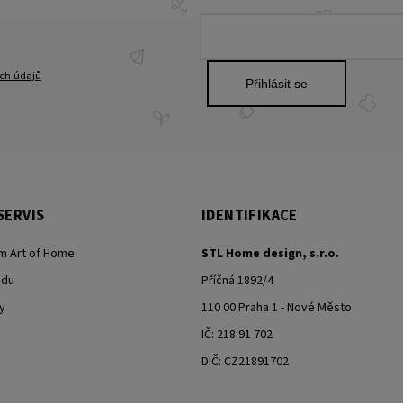
ch údajů
Přihlásit se
SERVIS
IDENTIFIKACE
m Art of Home
STL Home design, s.r.o.
odu
Příčná 1892/4
y
110 00 Praha 1 - Nové Město
IČ: 218 91 702
DIČ: CZ21891702