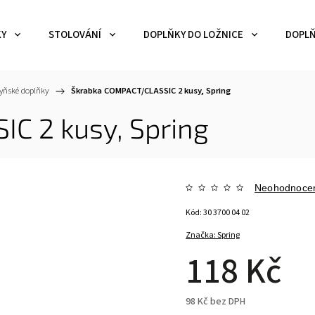
KY
STOLOVÁNÍ
DOPLŇKY DO LOŽNICE
DOPLŇ
yňské doplňky
/
Škrabka COMPACT/CLASSIC 2 kusy, Spring
C 2 kusy, Spring
Neohodnoce
Kód:
30 3700 04 02
Značka:
Spring
118 Kč
98 Kč bez DPH