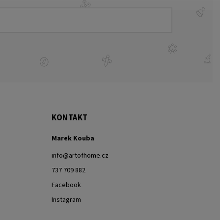
KONTAKT
Marek Kouba
info
@
artofhome.cz
737 709 882
Facebook
Instagram