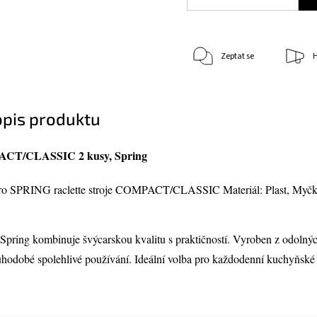
Zeptat se
H
opis produktu
CT/CLASSIC 2 kusy, Spring
ro SPRING raclette stroje COMPACT/CLASSIC Materiál: Plast, Myčk
Spring kombinuje švýcarskou kvalitu s praktičností. Vyroben z odolný
uhodobé spolehlivé používání. Ideální volba pro každodenní kuchyňské