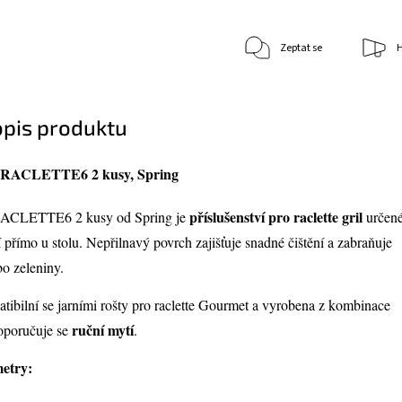
Zeptat se
H
opis produktu
RACLETTE6 2 kusy, Spring
příslušenství pro raclette gril
ACLETTE6 2 kusy od Spring je
určen
 přímo u stolu. Nepřilnavý povrch zajišťuje snadné čištění a zabraňuje
bo zeleniny.
tibilní se jarními rošty pro raclette Gourmet a vyrobena z kombinace
ruční mytí
oporučuje se
.
etry: