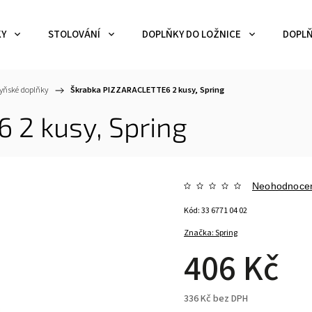
KY
STOLOVÁNÍ
DOPLŇKY DO LOŽNICE
DOPLŇ
yňské doplňky
/
Škrabka PIZZARACLETTE6 2 kusy, Spring
 2 kusy, Spring
Neohodnoce
Kód:
33 6771 04 02
Značka:
Spring
406 Kč
336 Kč bez DPH