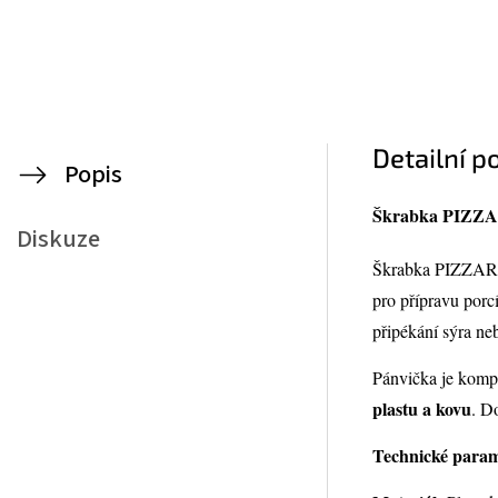
Detailní p
Popis
Škrabka PIZZA
Diskuze
Škrabka PIZZAR
pro přípravu porcí
připékání sýra ne
Pánvička je kompa
plastu a kovu
. D
Technické param