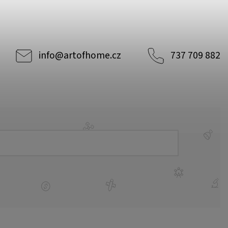
info
@
artofhome.cz
737 709 882