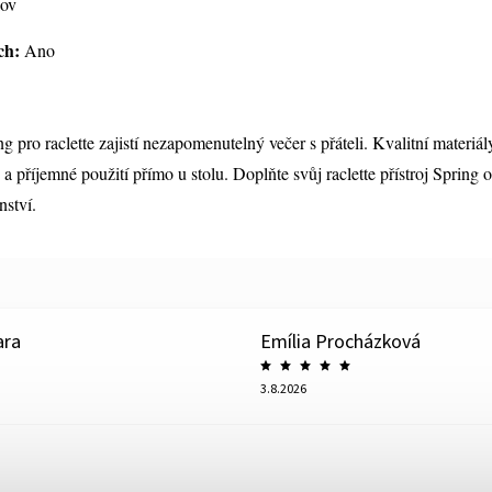
kov
ch:
Ano
ng pro raclette zajistí nezapomenutelný večer s přáteli. Kvalitní materiál
a příjemné použití přímo u stolu. Doplňte svůj raclette přístroj Spring o
nství.
ara
Emília Procházková
3.8.2026