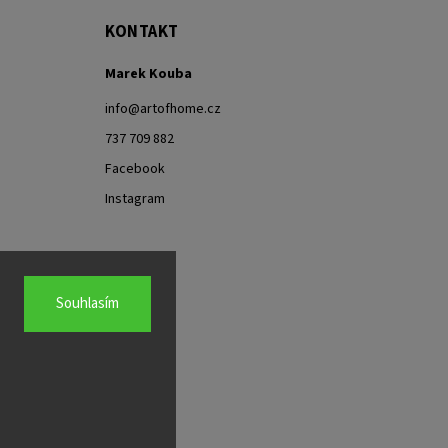
KONTAKT
Marek Kouba
info
@
artofhome.cz
737 709 882
Facebook
Instagram
Souhlasím