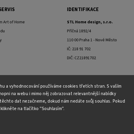
SERVIS
IDENTIFIKACE
m Art of Home
STL Home design, s.r.o.
odu
Příčná 1892/4
y
110 00 Praha 1 - Nové Město
IČ: 218 91 702
DIČ: CZ21891702
ahu a vyhodnocování používáme cookies třetích stran. S vaším
Moje objednávka - odstoupení od smlouvy
pni na webu i mimo něj zobrazovat relevantnější nabídky
 těchto dat nezačneme, dokud nám nedáte svůj souhlas. Pokud
klikněte na tlačítko "Souhlasím".
Copyright 2026
Art of Home
. Všechna práva vyhrazena.
Grafický návrh vytvořil a nakódoval
Shoptak.cz