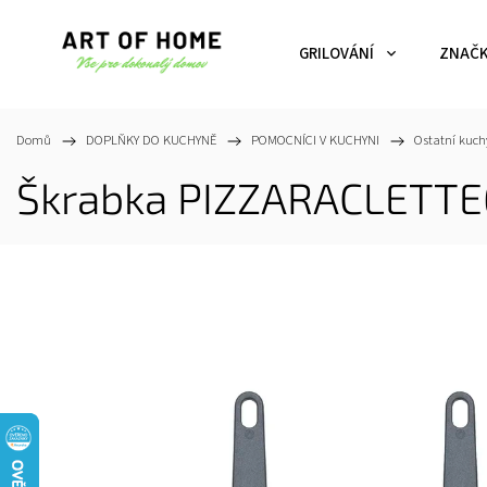
GRILOVÁNÍ
ZNAČ
Domů
/
DOPLŇKY DO KUCHYNĚ
/
POMOCNÍCI V KUCHYNI
/
Ostatní kuch
Škrabka PIZZARACLETTE6