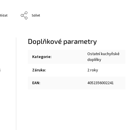
lídat
Sdílet
Doplňkové parametry
Ostatní kuchyňské
Kategorie
:
doplňky
é
Záruka
:
2 roky
EAN
:
4052356002241