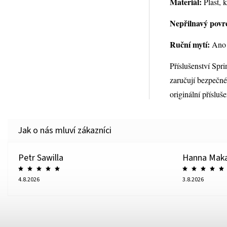
Materiál:
Plast, 
Nepřilnavý povr
Ruční mytí:
Ano
Příslušenství Spri
zaručují bezpečné 
originální přísluše
Petr Sawilla
Hanna Mak
4.8.2026
3.8.2026