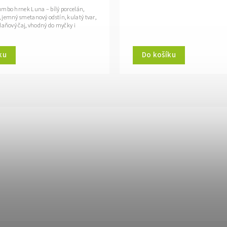
umbo hrnek Luna – bílý porcelán,
 jemný smetanový odstín, kulatý tvar,
daňový čaj, vhodný do myčky i
ku
Do košíku