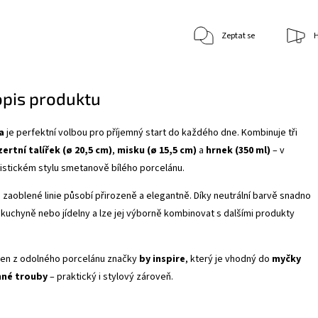
Zeptat se
H
opis produktu
a
je perfektní volbou pro příjemný start do každého dne. Kombinuje tři
ertní talířek (ø 20,5 cm)
,
misku (ø 15,5 cm)
a
hrnek (350 ml)
– v
istickém stylu smetanově bílého porcelánu.
ě zaoblené linie působí přirozeně a elegantně. Díky neutrální barvě snadno
uchyně nebo jídelny a lze jej výborně kombinovat s dalšími produkty
ben z odolného porcelánu značky
by inspire
, který je vhodný do
myčky
nné trouby
– praktický i stylový zároveň.