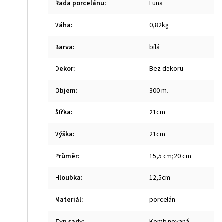
Řada porcelánu
:
Luna
Váha
:
0,82kg
Barva
:
bílá
Dekor
:
Bez dekoru
Objem
:
300 ml
Šířka
:
21cm
Výška
:
21cm
Průměr
:
15,5 cm;20 cm
Hloubka
:
12,5cm
Materiál
:
porcelán
Typ sady
:
Kombinovaná