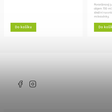
Porcelánový j
objem 700 ml,
ideální na sní
mikrovlnky.
Do koší
Do košíku
Facebook
Instagram