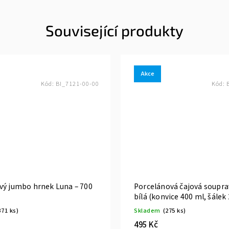
Související produkty
Akce
Kód:
BI_7121-00-00
Kód:
vý jumbo hrnek Luna – 700
Porcelánová čajová soupra
bílá (konvice 400 ml, šálek
371 ks)
Skladem
(275 ks)
495 Kč