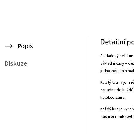
Detailní p
Popis
Snídaňový set
Lun
Diskuze
základní kusy –
dez
jednotném minimal
Kulatý tvar a jemn
zapadne do každé k
kolekce
Luna
.
Každý kus je vyro
nádobí i mikrovl