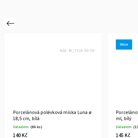
Previous
Akce
Kód:
BI_7116-00-00
Porcelánová polévková miska Luna ø
Porceláno
18,5 cm, bílá
ml, bílý
Skladem
(86 ks)
Skladem
(1
140 Kč
145 Kč