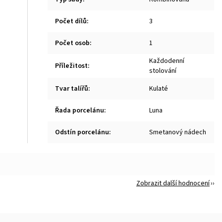
Počet dílů
:
3
Počet osob
:
1
Každodenní
Příležitost
:
stolování
Tvar talířů
:
Kulaté
Řada porcelánu
:
Luna
Odstín porcelánu
:
Smetanový nádech
Zobrazit další hodnocení