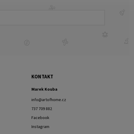
KONTAKT
Marek Kouba
info
@
artofhome.cz
737 709 882
Facebook
Instagram