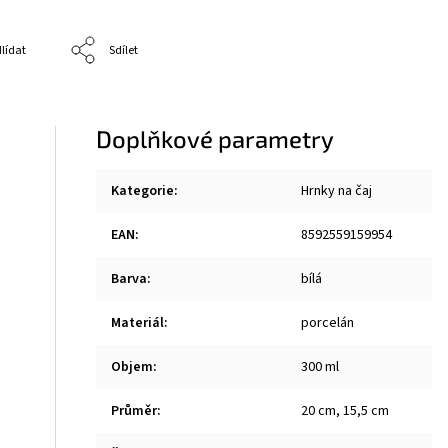
lídat
Sdílet
Doplňkové parametry
Kategorie
:
Hrnky na čaj
EAN
:
8592559159954
Barva
:
bílá
Materiál
:
porcelán
Objem
:
300 ml
Průměr
:
20 cm, 15,5 cm