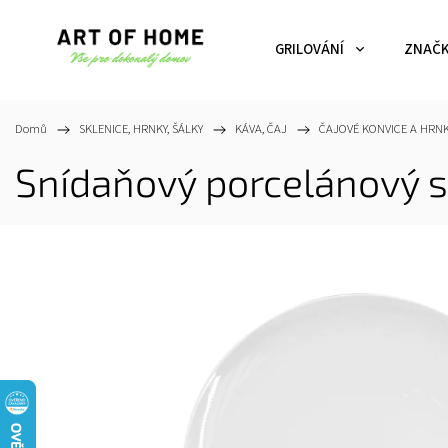
GRILOVÁNÍ
ZNAČ
Domů
/
SKLENICE, HRNKY, ŠÁLKY
/
KÁVA, ČAJ
/
ČAJOVÉ KONVICE A HRN
Snídaňový porcelánový set