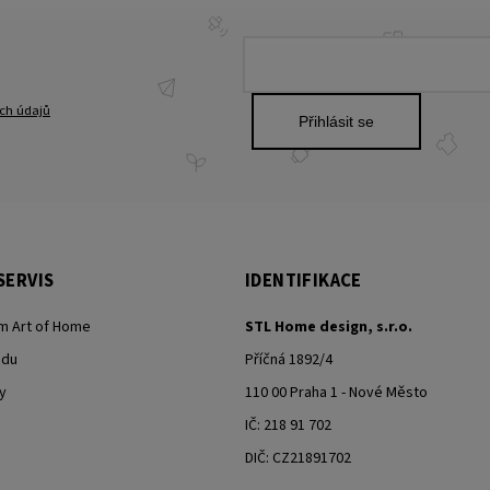
ch údajů
Přihlásit se
SERVIS
IDENTIFIKACE
m Art of Home
STL Home design, s.r.o.
odu
Příčná 1892/4
y
110 00 Praha 1 - Nové Město
IČ: 218 91 702
DIČ: CZ21891702