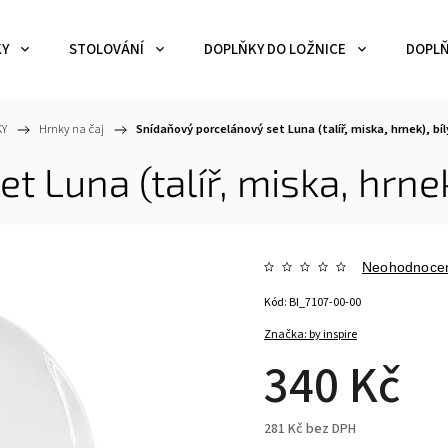
KY
STOLOVÁNÍ
DOPLŇKY DO LOŽNICE
DOPLŇ
KY
/
Hrnky na čaj
/
Snídaňový porcelánový set Luna (talíř, miska, hrnek), bíl
 Luna (talíř, miska, hrnek
Neohodnoce
Kód:
BI_7107-00-00
Značka:
by inspire
340 Kč
281 Kč bez DPH