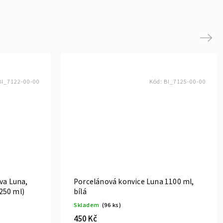
Next
BI_7122-00-00
Kód:
BI_7125-00-00
va Luna,
Porcelánová konvice Luna 1100 ml,
 250 ml)
bílá
Skladem
(96 ks)
450 Kč