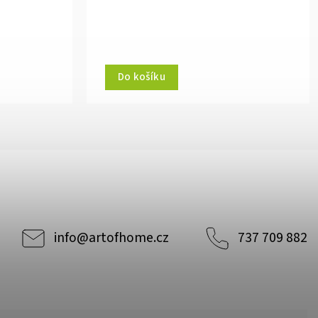
Do košíku
info
@
artofhome.cz
737 709 882