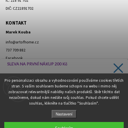
IČ: 218 91 702
DIČ: CZ21891702
KONTAKT
Marek Kouba
info
@
artofhome.cz
737 709 882
Facebook
SLEVA NA PRVNÍ NÁKUP 200 Kč
Instagram
Zadejte svůj e-mail a dostávejte informace o novinkách a
Pro personalizaci obsahu a vyhodnocování používáme cookies třetích
slevách přímo do vaší schránky!
stran. S vaším souhlasem budeme schopni na webu i mimo něj
Moje objednávka - odstoupení od smlouvy
zobrazovat relevantnější nabídky našich produktů. Sběr těchto dat
nezačneme, dokud nám nedáte svůj souhlas. Pokud chcete udělit
souhlas, klikněte na tlačítko "Souhlasím".
CHCI SLEVU
Nastavení
Zásady zpracování osobních údajů
Copyright 2026
Art of Home
. Všechna práva vyhrazena.