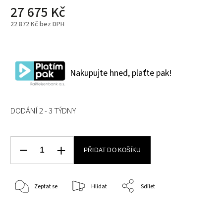
27 675 Kč
22 872 Kč bez DPH
Nakupujte hned, plaťte pak!
DODÁNÍ 2 - 3 TÝDNY
PŘIDAT DO KOŠÍKU
Zeptat se
Hlídat
Sdílet