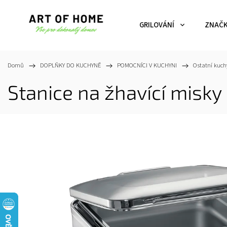
GRILOVÁNÍ
ZNAČ
Domů
/
DOPLŇKY DO KUCHYNĚ
/
POMOCNÍCI V KUCHYNI
/
Ostatní kuch
Stanice na žhavící mis