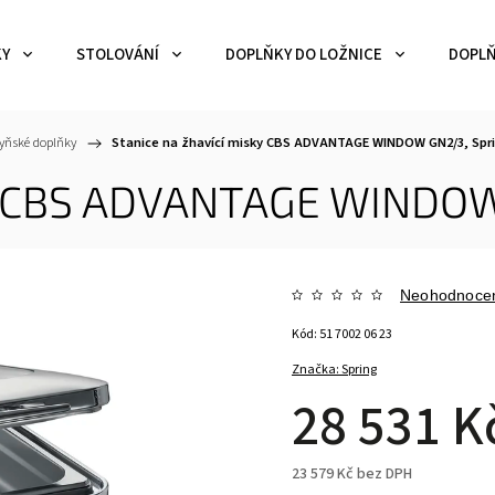
KY
STOLOVÁNÍ
DOPLŇKY DO LOŽNICE
DOPLŇ
yňské doplňky
/
Stanice na žhavící misky CBS ADVANTAGE WINDOW GN2/3, Spr
ky CBS ADVANTAGE WINDOW
Neohodnoce
Kód:
51 7002 06 23
Značka:
Spring
28 531 K
23 579 Kč bez DPH