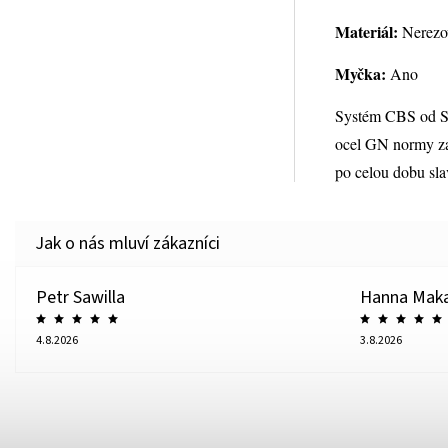
Materiál:
Nerezo
Myčka:
Ano
Systém CBS od Spr
ocel GN normy zaj
po celou dobu sla
Petr Sawilla
Hanna Mak
4.8.2026
3.8.2026