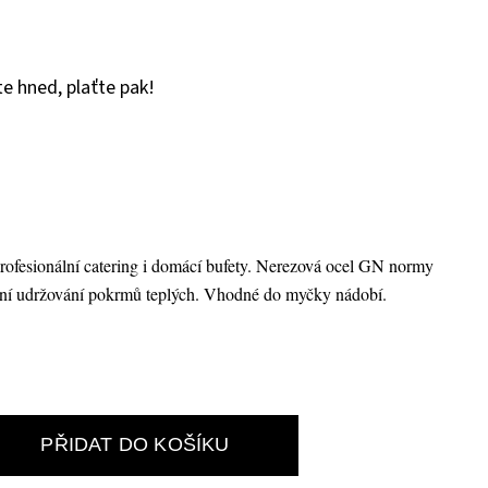
e hned, plaťte pak!
ofesionální catering i domácí bufety. Nerezová ocel GN normy
antní udržování pokrmů teplých. Vhodné do myčky nádobí.
PŘIDAT DO KOŠÍKU