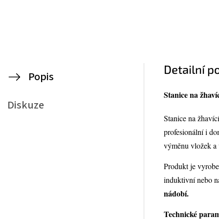
Detailní p
Popis
Stanice na žh
Diskuze
Stanice na žha
profesionální i d
výměnu vložek a u
Produkt je vyrob
induktivní nebo n
nádobí.
Technické param