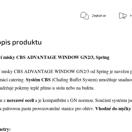
Zeptat se
H
opis produktu
avící misky CBS ADVANTAGE WINDOW GN2/3, Spring
vící misky CBS ADVANTAGE WINDOW GN2/3 od Spring je navržen p
Systém CBS
omácí catering.
(Chafing Buffet System) umožňuje snadno
držuje pokrmy teplé přímo u stolu nebo na bufetu.
nerezové oceli
en z
a je kompatibilní s GN normou. Součástí systému js
Vhodné do myčky
a palivovou pastu provozovatelné stanice pro ohřev.
etry: