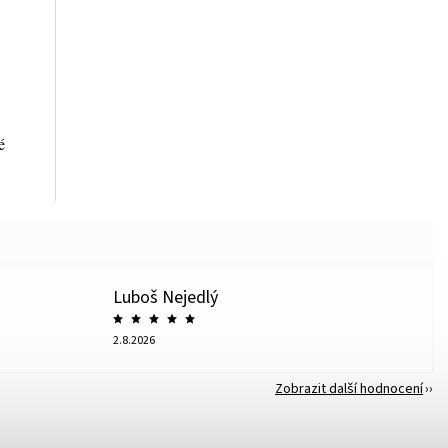
é
Luboš Nejedlý
2.8.2026
Zobrazit další hodnocení