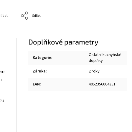
lídat
Sdílet
Doplňkové parametry
Ostatní kuchyňské
Kategorie
:
doplňky
ro
Záruka
:
2 roky
u
EAN
:
4052356004351
ou