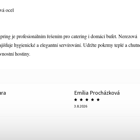
vá ocel
ing je profesionálním řešením pro catering i domácí bufet. Nerezová
išťuje hygienické a elegantní servírování. Udržte pokrmy teplé a chutn
vnostní hostiny.
ara
Emília Procházková
3.8.2026