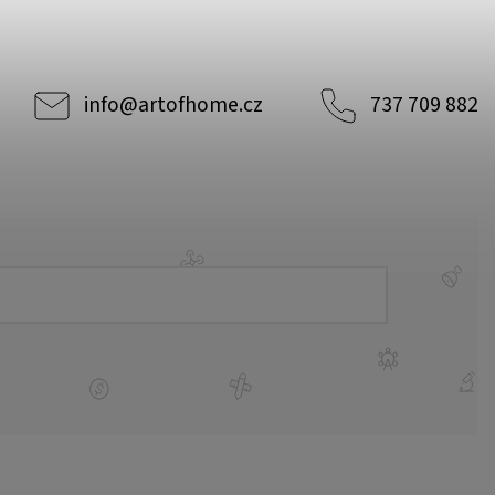
info
@
artofhome.cz
737 709 882