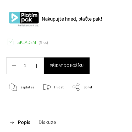
Nakupujte hned, plaťte pak!
SKLADEM
(5 ks)
PŘIDAT DO KOŠÍKU
Zeptat se
Hlídat
Sdílet
Popis
Diskuze