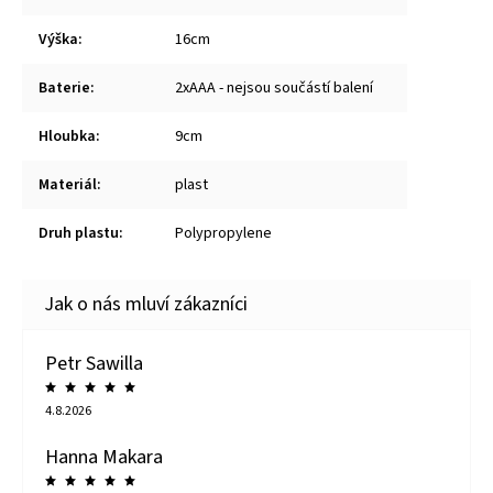
Výška
:
16cm
Baterie
:
2xAAA - nejsou součástí balení
Hloubka
:
9cm
Materiál
:
plast
Druh plastu
:
Polypropylene
Petr Sawilla
4.8.2026
Hanna Makara