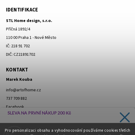
IDENTIFIKACE
STL Home design, s.r.o.
Příčná 1892/4
110 00 Praha 1 - Nové Město
IČ: 218 91 702
DIČ: CZ21891702
KONTAKT
Marek Kouba
info
@
artofhome.cz
737 709 882
Facebook
SLEVA NA PRVNÍ NÁKUP 200 Kč
Instagram
Zadejte svůj e-mail a dostávejte informace o novinkách a
Pro personalizaci obsahu a vyhodnocování používáme cookies třetích
slevách přímo do vaší schránky!