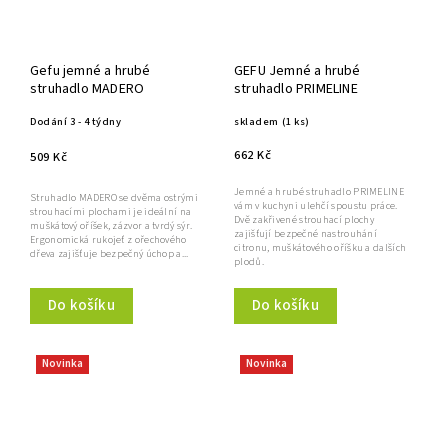
Gefu jemné a hrubé
GEFU Jemné a hrubé
struhadlo MADERO
struhadlo PRIMELINE
Dodání 3 - 4 týdny
skladem
(1 ks)
662 Kč
509 Kč
Jemné a hrubé struhadlo PRIMELINE
Struhadlo MADERO se dvěma ostrými
vám v kuchyni ulehčí spoustu práce.
strouhacími plochami je ideální na
Dvě zakřivené strouhací plochy
muškátový oříšek, zázvor a tvrdý sýr.
zajišťují bezpečné nastrouhání
Ergonomická rukojeť z ořechového
citronu, muškátového oříšku a dalších
dřeva zajišťuje bezpečný úchop a...
plodů.
Do košíku
Do košíku
Novinka
Novinka