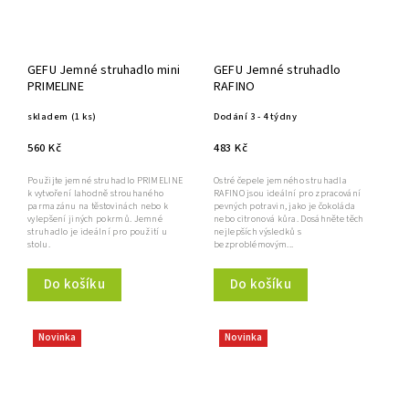
GEFU Jemné struhadlo mini
GEFU Jemné struhadlo
PRIMELINE
RAFINO
skladem
(1 ks)
Dodání 3 - 4 týdny
560 Kč
483 Kč
Použijte jemné struhadlo PRIMELINE
Ostré čepele jemného struhadla
k vytvoření lahodně strouhaného
RAFINO jsou ideální pro zpracování
parmazánu na těstovinách nebo k
pevných potravin, jako je čokoláda
vylepšení jiných pokrmů. Jemné
nebo citronová kůra. Dosáhněte těch
struhadlo je ideální pro použití u
nejlepších výsledků s
stolu.
bezproblémovým...
Do košíku
Do košíku
Novinka
Novinka