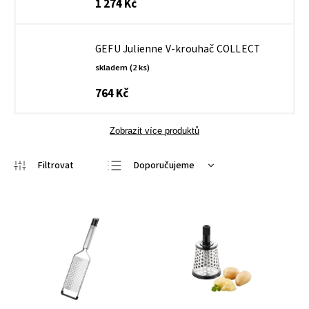
1 274 Kč
GEFU Julienne V-krouhač COLLECT
skladem
(2 ks)
764 Kč
Zobrazit více produktů
Doporučujeme
Nejlevnější
Nejdražší
Nejprodávanější
Abecedně