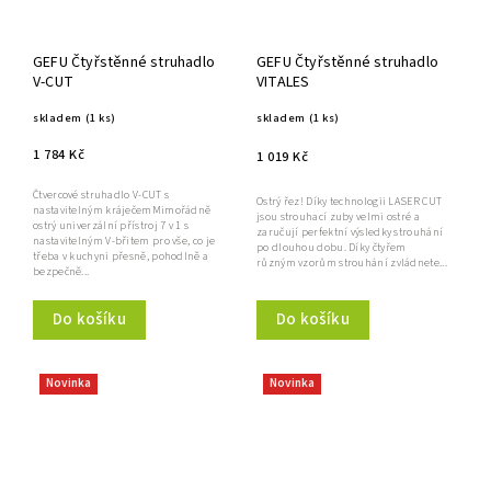
GEFU Čtyřstěnné struhadlo
GEFU Čtyřstěnné struhadlo
V-CUT
VITALES
skladem
(1 ks)
skladem
(1 ks)
1 784 Kč
1 019 Kč
Čtvercové struhadlo V-CUT s
Ostrý řez! Díky technologii LASER CUT
nastavitelným kráječemMimořádně
jsou strouhací zuby velmi ostré a
ostrý univerzální přístroj 7 v 1 s
zaručují perfektní výsledky strouhání
nastavitelným V-břitem pro vše, co je
po dlouhou dobu. Díky čtyřem
třeba v kuchyni přesně, pohodlně a
různým vzorům strouhání zvládnete...
bezpečně...
Do košíku
Do košíku
Novinka
Novinka