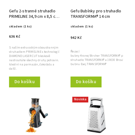
Gefu 2-stranné struhadlo
Gefu Bubínky pro struhadlo
PRIMELINE 34,9 cm x 8,5 cm
TRANSFORMA® 14 cm
x 1,8 cm
skladem
(1 ks)
skladem
(1 ks)
636 Kč
942 Kč
S naším extra ostrým oboustranným
Řezací
struhadlem PRIMELINE s technologií
bubny Krone/Bircher TRANSFORMA® pro 19080
DIAMOND LASER CUT bleskově
struhadlo TRANSFORMA® a 19030 Broušení
nastrouháte všechny druhy potravin.
bubnu Esej TRANSFORMA®
Ideální na parmazán, čokoládu a
další.
Do košíku
Do košíku
Novinka