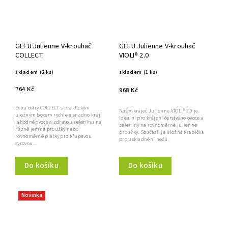
GEFU Julienne V-krouhač
GEFU Julienne V-krouhač
COLLECT
VIOLI® 2.0
skladem
(2 ks)
skladem
(1 ks)
764 Kč
968 Kč
Extra ostrý COLLECT s praktickým
Náš V-kráječ Julienne VIOLI® 2.0 je
úložným boxem rychle a snadno krájí
ideální pro krájení čerstvého ovoce a
lahodné ovoce a zdravou zeleninu na
zeleniny na rovnoměrné julienne
různě jemné proužky nebo
proužky. Součástí je úložná krabička
rovnoměrné plátky pro křupavou
pro uskladnění nožů.
syrovou...
Do košíku
Do košíku
Novinka