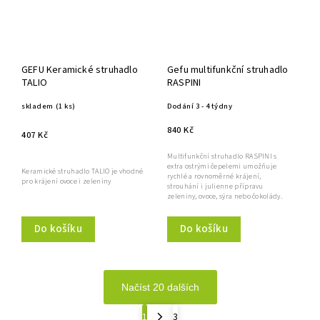
GEFU Keramické struhadlo
Gefu multifunkční struhadlo
TALIO
RASPINI
skladem
(1 ks)
Dodání 3 - 4 týdny
840 Kč
407 Kč
Multifunkční struhadlo RASPINI s
extra ostrými čepelemi umožňuje
Keramické struhadlo TALIO je vhodné
rychlé a rovnoměrné krájení,
pro krájení ovoce i zeleniny
strouhání i julienne přípravu
zeleniny, ovoce, sýra nebo čokolády.
Do košíku
Do košíku
Načíst 20 dalších
1
3