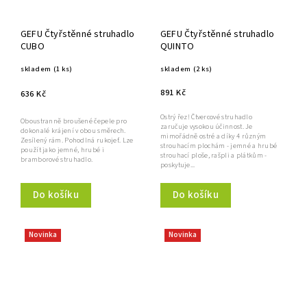
GEFU Čtyřstěnné struhadlo
GEFU Čtyřstěnné struhadlo
CUBO
QUINTO
skladem
(1 ks)
skladem
(2 ks)
891 Kč
636 Kč
Ostrý řez! Čtvercové struhadlo
Oboustranně broušené čepele pro
zaručuje vysokou účinnost. Je
dokonalé krájení v obou směrech.
mimořádně ostré a díky 4 různým
Zesílený rám. Pohodlná rukojeť. Lze
strouhacím plochám - jemné a hrubé
použít jako jemné, hrubé i
strouhací ploše, rašpli a plátkům -
bramborové struhadlo.
poskytuje...
Do košíku
Do košíku
Novinka
Novinka