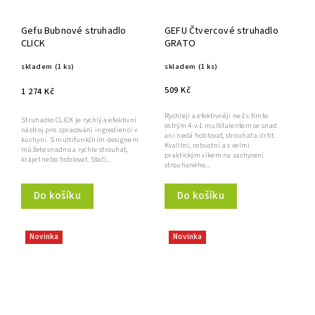
Gefu Bubnové struhadlo
GEFU Čtvercové struhadlo
CLICK
GRATO
skladem
(1 ks)
skladem
(1 ks)
509 Kč
1 274 Kč
Rychleji a efektivněji než s tímto
Struhadlo CLICK je rychlý a efektivní
ostrým 4-v-1 multitalentem se snad
nástroj pro zpracování ingrediencí v
ani nedá hoblovat, strouhat a drtit.
kuchyni. S multifunkčním designem
Kvalitní, robustní a s velmi
můžete snadno a rychle strouhat,
praktickým víkem na zachycení
krájet nebo hoblovat. Stačí...
strouhaného...
Do košíku
Do košíku
Novinka
Novinka