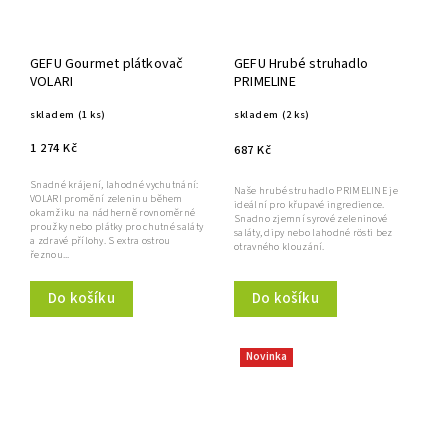
GEFU Gourmet plátkovač
GEFU Hrubé struhadlo
VOLARI
PRIMELINE
skladem
(1 ks)
skladem
(2 ks)
1 274 Kč
687 Kč
Snadné krájení, lahodné vychutnání:
Naše hrubé struhadlo PRIMELINE je
VOLARI promění zeleninu během
ideální pro křupavé ingredience.
okamžiku na nádherně rovnoměrné
Snadno zjemní syrové zeleninové
proužky nebo plátky pro chutné saláty
saláty, dipy nebo lahodné rösti bez
a zdravé přílohy. S extra ostrou
otravného klouzání.
řeznou...
Do košíku
Do košíku
Novinka