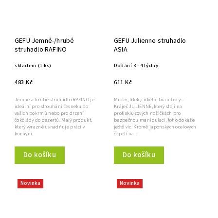
GEFU Jemné-/hrubé
GEFU Julienne struhadlo
struhadlo RAFINO
ASIA
skladem
(1 ks)
Dodání 3 - 4 týdny
483 Kč
611 Kč
Jemné a hrubé struhadlo RAFINO je
Mrkev, lilek, cuketa, brambory...
ideální pro strouhání česneku do
Kráječ JULIENNE, který stojí na
vašich pokrmů nebo pro drcení
protiskluzových nožičkách pro
čokolády do dezertů. Malý produkt,
bezpečnou manipulaci, toho dokáže
který výrazně usnadňuje práci v
ještě víc. Kromě japonských ocelových
kuchyni.
čepelí na...
Do košíku
Do košíku
Novinka
Novinka