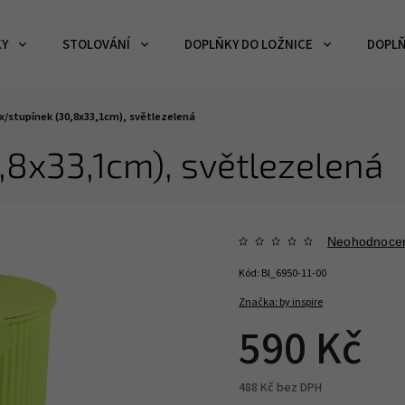
KY
STOLOVÁNÍ
DOPLŇKY DO LOŽNICE
DOPLŇ
x/stupínek (30,8x33,1cm), světlezelená
,8x33,1cm), světlezelená
Neohodnoce
Kód:
BI_6950-11-00
Značka:
by inspire
590 Kč
488 Kč bez DPH