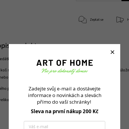
Zeptat se
H
opis produktu
 sedátko / stupínek z pevného plastu ve světlezelené barvě
 koš najdete hned několik využití. Můžete použít jako odpadkový koš, úlož
k nebo sedátko.
Zadejte svůj e-mail a dostávejte
ého pokoje na ukládání hraček.
informace o novinkách a slevách
velikostech a ve čtyřech barevných provedeních.
přímo do vaší schránky!
Sleva na první nákup 200 Kč