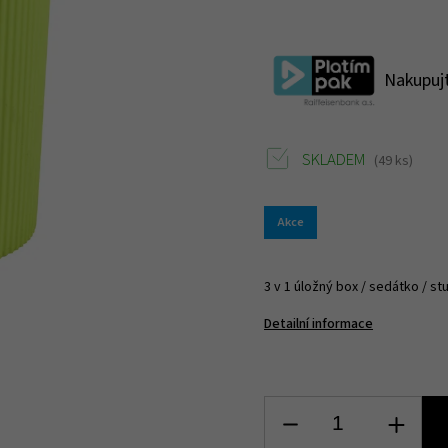
Nakupujt
SKLADEM
(49 ks)
Akce
3 v 1 úložný box / sedátko / s
Detailní informace