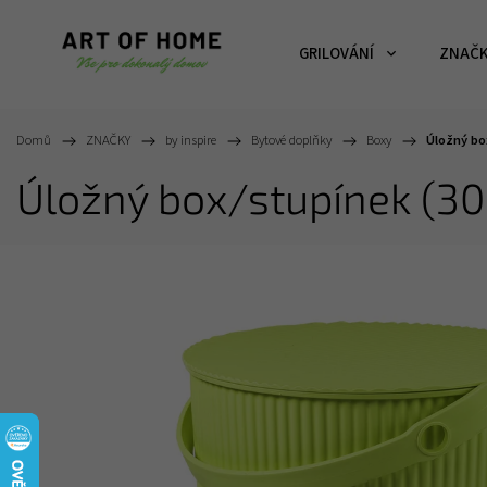
GRILOVÁNÍ
ZNAČ
Domů
/
ZNAČKY
/
by inspire
/
Bytové doplňky
/
Boxy
/
Úložný bo
Úložný box/stupínek (30