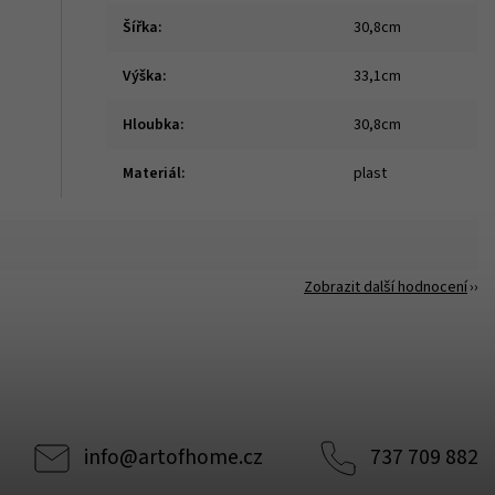
Šířka
:
30,8cm
Výška
:
33,1cm
Hloubka
:
30,8cm
Materiál
:
plast
Zobrazit další hodnocení
info
@
artofhome.cz
737 709 882