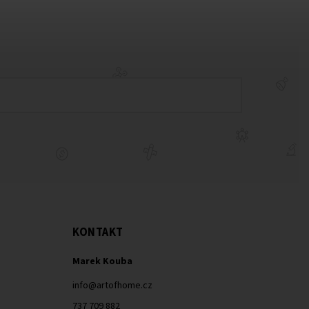
KONTAKT
Marek Kouba
info
@
artofhome.cz
737 709 882