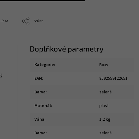
lídat
Sdílet
Doplňkové parametry
Kategorie
:
Boxy
ný
EAN
:
8592559122651
Barva
:
zelená
Materiál
:
plast
Váha
:
1,2 kg
Barva
:
zelená