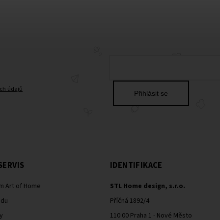
ch údajů
Přihlásit se
SERVIS
IDENTIFIKACE
m Art of Home
STL Home design, s.r.o.
odu
Příčná 1892/4
y
110 00 Praha 1 - Nové Město