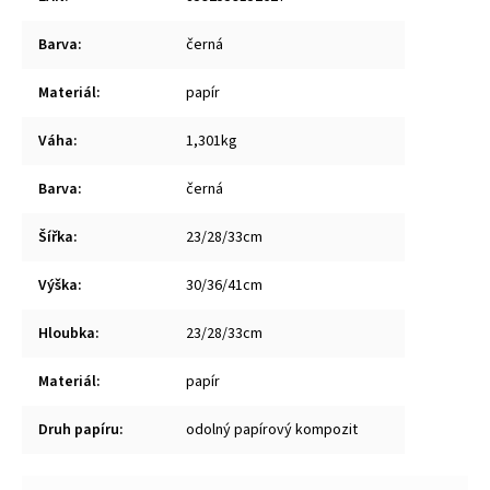
Barva
:
černá
Materiál
:
papír
Váha
:
1,301kg
Barva
:
černá
Šířka
:
23/28/33cm
Výška
:
30/36/41cm
Hloubka
:
23/28/33cm
Materiál
:
papír
Druh papíru
:
odolný papírový kompozit