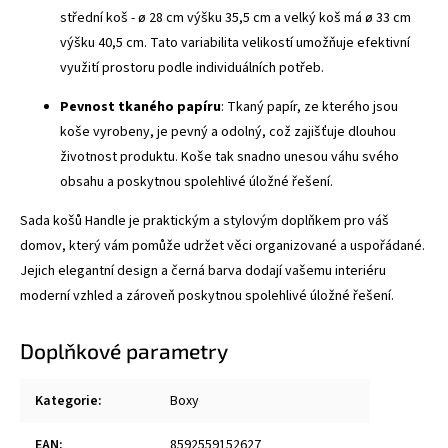
střední koš -
ø
28 cm výšku 35,5 cm a velký koš má
ø
33 cm
výšku 40,5 cm. Tato variabilita velikostí umožňuje efektivní
využití prostoru podle individuálních potřeb.
Pevnost tkaného papíru
: Tkaný papír, ze kterého jsou
koše vyrobeny, je pevný a odolný, což zajišťuje dlouhou
životnost produktu. Koše tak snadno unesou váhu svého
obsahu a poskytnou spolehlivé úložné řešení.
Sada košů Handle je praktickým a stylovým doplňkem pro váš
domov, který vám pomůže udržet věci organizované a uspořádané.
Jejich elegantní design a černá barva dodají vašemu interiéru
moderní vzhled a zároveň poskytnou spolehlivé úložné řešení.
Doplňkové parametry
Kategorie
:
Boxy
EAN
:
8592559152627