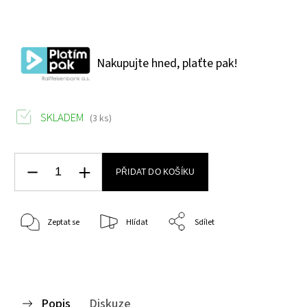
Nakupujte hned, plaťte pak!
SKLADEM
(3 ks)
PŘIDAT DO KOŠÍKU
Zeptat se
Hlídat
Sdílet
Popis
Diskuze