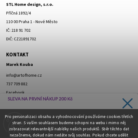
STL Home design, s.r.o.
Příčná 1892/4
110 00 Praha 1 - Nové Město
IČ: 218 91 702
DIČ: CZ21891702
KONTAKT
Marek Kouba
info
@
artofhome.cz
737 709 882
Facebook
SLEVA NA PRVNÍ NÁKUP 200 Kč
Instagram
Zadejte svůj e-mail a dostávejte informace o novinkách a
Pro personalizaci obsahu a vyhodnocování používáme cookies třetích
slevách přímo do vaší schránky!
stran. S vaším souhlasem budeme schopni na webu i mimo něj
Moje objednávka - odstoupení od smlouvy
zobrazovat relevantnější nabídky našich produktů. Sběr těchto dat
nezačneme, dokud nám nedáte svůj souhlas. Pokud chcete udělit