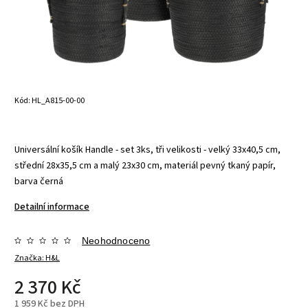
Kód:
HL_A815-00-00
Universální košík Handle - set 3ks, tři velikosti - velký 33x40,5 cm,
střední 28x35,5 cm a malý 23x30 cm, materiál pevný tkaný papír,
barva černá
Detailní informace
Neohodnoceno
Značka:
H&L
2 370 Kč
1 959 Kč bez DPH